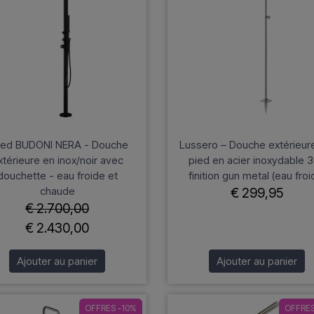
ned BUDONI NERA - Douche
Lussero – Douche extérieur
xtérieure en inox/noir avec
pied en acier inoxydable 
douchette - eau froide et
finition gun metal (eau froi
chaude
€ 299,95
€ 2.700,00
€ 2.430,00
Ajouter au panier
Ajouter au panier
OFFRES -10%
OFFRES