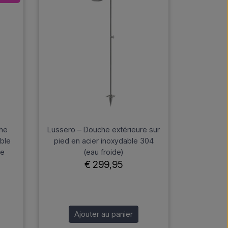
che
Lussero – Douche extérieure sur
able
pied en acier inoxydable 304
ie
(eau froide)
€ 299,95
Ajouter au panier