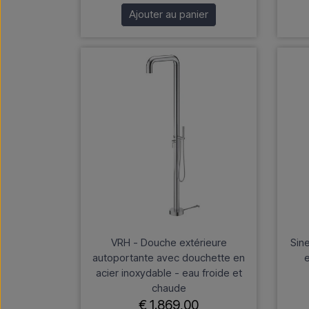
Ajouter au panier
VRH - Douche extérieure
Sin
autoportante avec douchette en
e
acier inoxydable - eau froide et
chaude
€ 1.869,00