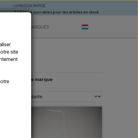
LIVRAISON RAPIDE
2 à 5 jours ouvrables pour les articles en stock
ANTES
MARQUES
liser
otre site
sentement
e
Nom de marque
otre
nte
 -10%