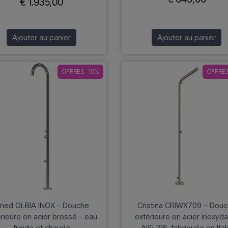
€ 1.935,00
Ajouter au panier
Ajouter au panier
OFFRES -10%
OFFRES
ined OLBIA INOX - Douche
Cristina CRIWX709 – Dou
rieure en acier brossé - eau
extérieure en acier inoxyd
froide et chaude
AISI 316, fabriquée en Ital