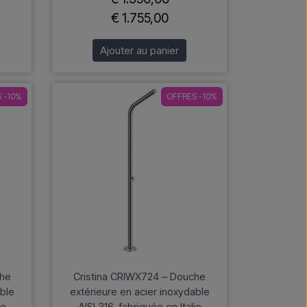
€ 1.755,00
Ajouter au panier
 -10%
OFFRES -10%
che
Cristina CRIWX724 – Douche
able
extérieure en acier inoxydable
ie
AISI 316, fabriquée en Italie