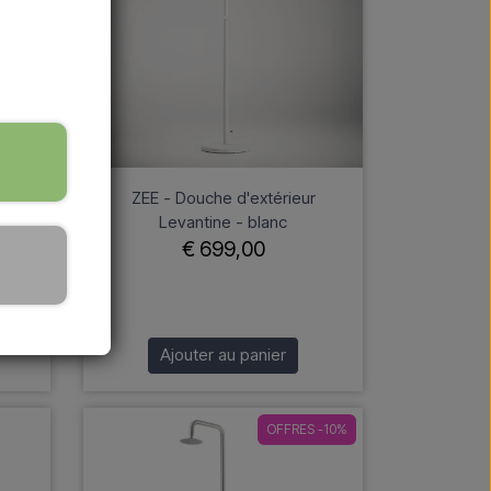
uche
ZEE - Douche d'extérieur
c
Levantine - blanc
€ 699,00
Ajouter au panier
OFFRES -10%