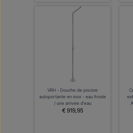
VRH - Douche de piscine
C
autoportante en inox - eau froide
ext
/ une arrivée d'eau
A
€ 919,95