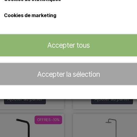
Cookies de marketing
Accepter tous
ero – Douche extérieure sur
Sined ALGHERO INOX - Do
ed en acier inoxydable 304
en acier inoxydable ave
finition cuivre (eau froide)
douchette
Accepter la sélection
€ 299,95
€ 1.999,00
€ 1.799,10
Ajouter au panier
Ajouter au panier
OFFRES -10%