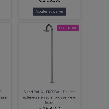
€ 2.695,50
Ajouter au panier
OFFRES -10%
O -
Sined PALAU FREDDA - Douche
inium
extérieure en acier brossé - eau
froide
€ 1.950,00