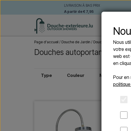
LIVRAISON À BAS PRIX
A partir de € 7,95
DOUCHE
Nou
Nous uti
Page d'accueil
Douche de Jardin
Douches autoportante
votre ex
Douches autoportantes
web est 
en cliqu
Type
Couleur
Matériel
Pour en 
politique