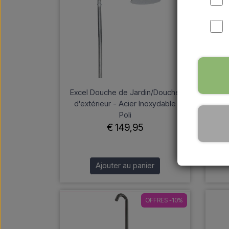
Excel Douche de Jardin/Douche
Luss
d'extérieur - Acier Inoxydable
pi
Poli
€ 149,95
Ajouter au panier
OFFRES -10%