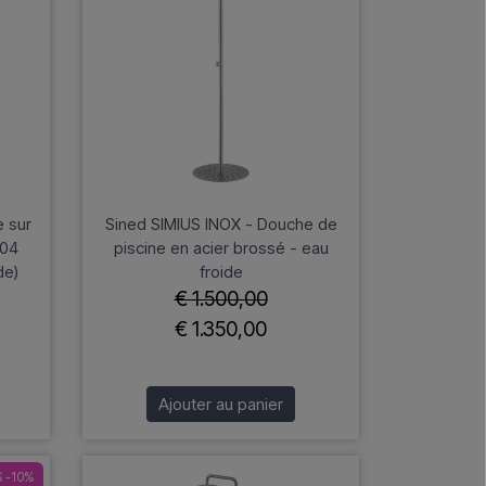
e sur
Sined SIMIUS INOX - Douche de
304
piscine en acier brossé - eau
de)
froide
€ 1.500,00
€ 1.350,00
Ajouter au panier
 -10%