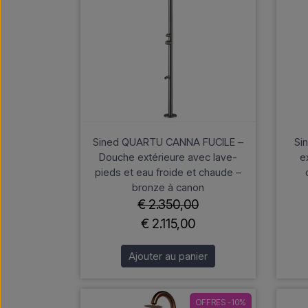
Sined QUARTU CANNA FUCILE –
Si
Douche extérieure avec lave-
e
pieds et eau froide et chaude –
bronze à canon
€ 2.350,00
€ 2.115,00
Ajouter au panier
OFFRES -10%