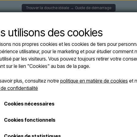
Trouver la douche idéale → Guide de démarrage
S MURALES
DOUCHES SOLAIRE
DOUCHES AUTOPORT
s utilisons des cookies
lisons nos propres cookies et les cookies de tiers pour personna
s
périence utilisateur, pour le marketing et pour étudier comment n
utilisé par les visiteurs. Vous pouvez toujours retirer votre con
ant sur le lien "Cookies" au bas de la page.
Raccordement à l'eau
Douche-pieds
Garanti
savoir plus, consultez notre
politique en matière de cookies
et n
 de confidentialité
Page 1 / 2
Page précédente
Page suiva
Cookies nécessaires
OFFRES
Cookies fonctionnels
Cookies de statistiques