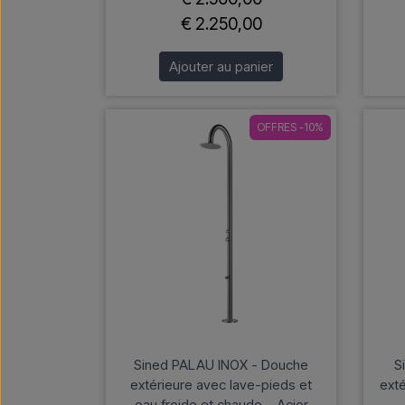
€ 2.250,00
Ajouter au panier
OFFRES -10%
Sined PALAU INOX - Douche
S
extérieure avec lave-pieds et
exté
eau froide et chaude – Acier