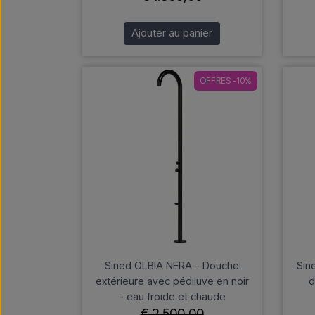
Ajouter au panier
OFFRES -10%
Sined OLBIA NERA - Douche
Sin
extérieure avec pédiluve en noir
d
- eau froide et chaude
€ 2.500,00