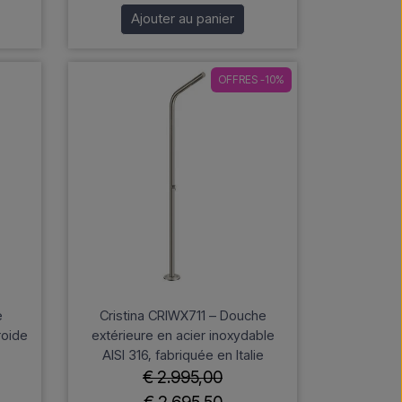
Ajouter au panier
OFFRES -10%
e
Cristina CRIWX711 – Douche
roide
extérieure en acier inoxydable
AISI 316, fabriquée en Italie
€ 2.995,00