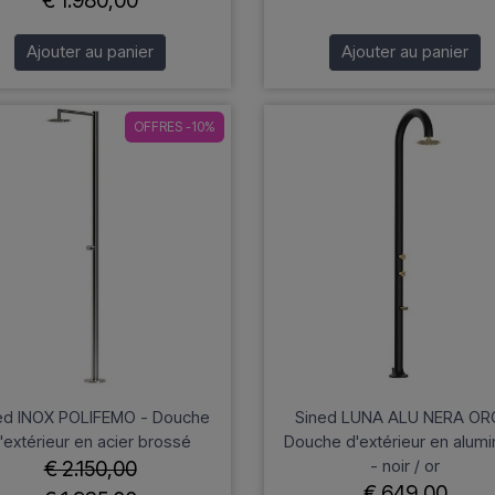
€ 1.980,00
Ajouter au panier
Ajouter au panier
OFFRES -10%
ed INOX POLIFEMO - Douche
Sined LUNA ALU NERA OR
'extérieur en acier brossé
Douche d'extérieur en alum
- noir / or
€ 2.150,00
€ 649,00