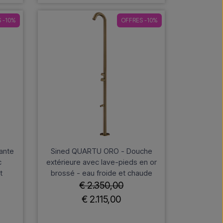
 -10%
OFFRES -10%
ante
Sined QUARTU ORO - Douche
c
extérieure avec lave-pieds en or
t
brossé - eau froide et chaude
€ 2.350,00
€ 2.115,00