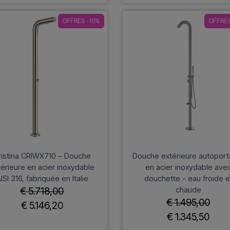
OFFRES -10%
OFFRES
ristina CRIWX710 – Douche
Douche extérieure autoport
érieure en acier inoxydable
en acier inoxydable ave
ISI 316, fabriquée en Italie
douchette - eau froide e
chaude
€ 5.718,00
€ 1.495,00
€ 5.146,20
€ 1.345,50