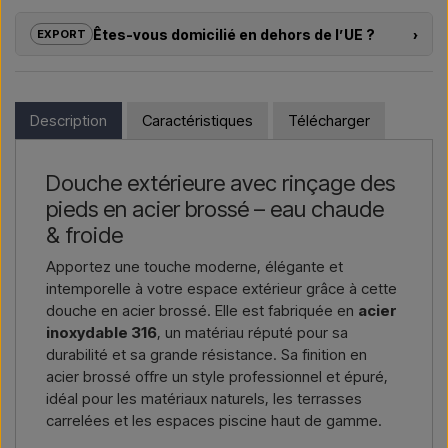
promoteurs immobiliers avec des
solutions sur mesure
Êtes-vous domicilié en dehors de l’UE ?
›
EXPORT
pour douches extérieures – du choix du modèle à la bonne
installation.
Si vous souhaitez acheter l’un des produits sur cette boutique
et que vous résidez en dehors de l’UE, vous ne pouvez pas
Vous souhaitez un
devis pour un projet ou une livraison
commander directement sur le webshop. En revanche, vous
Description
Caractéristiques
Télécharger
plus importante
, contactez-nous – réponse rapide.
pouvez nous contacter et recevoir un prix avec la livraison et,
le cas échéant, des documents douaniers.
Nous écrire →
Nous appeler →
Douche extérieure avec rinçage des
Il vous suffit d’indiquer l’article qui vous intéresse (référence ou
pieds en acier brossé – eau chaude
lien vers l’article) ainsi que les adresses de facturation et de
livraison, et vous recevrez une offre.
& froide
Apportez une touche moderne, élégante et
Nous écrire →
Nous appeler →
intemporelle à votre espace extérieur grâce à cette
douche en acier brossé. Elle est fabriquée en
acier
inoxydable 316
, un matériau réputé pour sa
durabilité et sa grande résistance. Sa finition en
acier brossé offre un style professionnel et épuré,
idéal pour les matériaux naturels, les terrasses
carrelées et les espaces piscine haut de gamme.