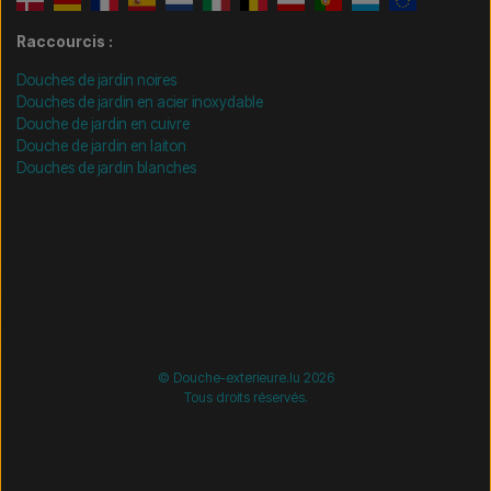
Raccourcis :
Douches de jardin noires
Douches de jardin en acier inoxydable
Douche de jardin en cuivre
Douche de jardin en laiton
Douches de jardin blanches
/* =============================== Mobil-filtre-kode -
start =============================== */
/*
=============================== Mobil-filtre-kode - slut
=============================== */
© Douche-exterieure.lu 2026
Tous droits réservés.