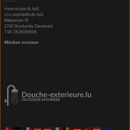
Have-bruser.dk ApS
c/o Lavpristelte.dk ApS
Mileparken 16
2740 Skovlunde, Danemark
TVA: DK36085606
Médias sociaux