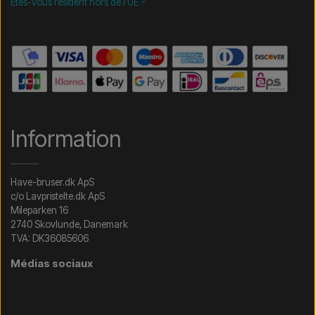
Êtes-vous résident hors de l'UE ?
Information
Have-bruser.dk ApS
c/o Lavpristelte.dk ApS
Mileparken 16
2740 Skovlunde, Danemark
TVA: DK36085606
Médias sociaux