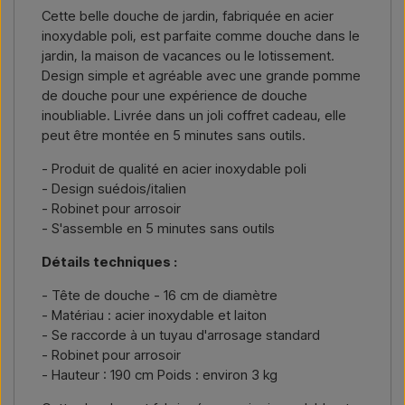
Nous écrire →
Nous appeler →
Cette belle douche de jardin, fabriquée en acier
Il vous suffit d’indiquer l’article qui vous intéresse (référence ou
inoxydable poli, est parfaite comme douche dans le
lien vers l’article) ainsi que les adresses de facturation et de
jardin, la maison de vacances ou le lotissement.
livraison, et vous recevrez une offre.
Design simple et agréable avec une grande pomme
de douche pour une expérience de douche
Nous écrire →
Nous appeler →
inoubliable. Livrée dans un joli coffret cadeau, elle
peut être montée en 5 minutes sans outils.
- Produit de qualité en acier inoxydable poli
- Design suédois/italien
- Robinet pour arrosoir
- S'assemble en 5 minutes sans outils
Détails techniques :
- Tête de douche - 16 cm de diamètre
- Matériau : acier inoxydable et laiton
- Se raccorde à un tuyau d'arrosage standard
- Robinet pour arrosoir
- Hauteur : 190 cm Poids : environ 3 kg