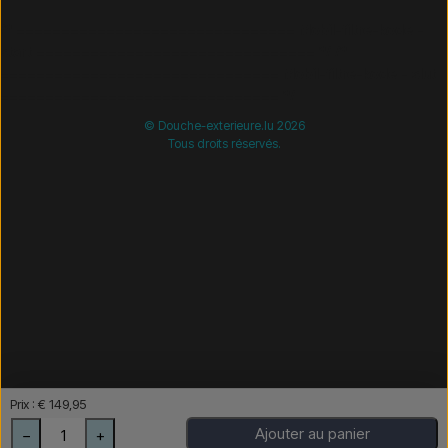
/* =============================== Mobil-filtre-kode -
start =============================== */
/*
=============================== Mobil-filtre-kode - slut
=============================== */
© Douche-exterieure.lu 2026
Tous droits réservés.
Prix : € 149,95
Ajouter au panier
−
+