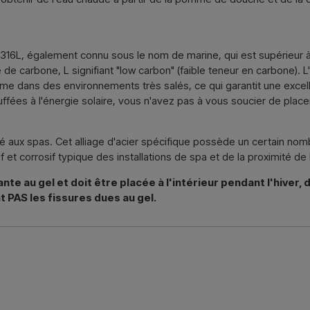
isi 316L, également connu sous le nom de marine, qui est supérieur à 
é de carbone, L signifiant "low carbon" (faible teneur en carbone). 
ême dans des environnements très salés, ce qui garantit une excell
ées à l'énergie solaire, vous n'avez pas à vous soucier de placer 
té aux spas. Cet alliage d'acier spécifique possède un certain nom
f et corrosif typique des installations de spa et de la proximité de 
 au gel et doit être placée à l'intérieur pendant l'hiver, da
t PAS les fissures dues au gel.