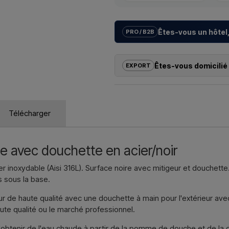
Êtes-vous un hôtel,
PRO / B2B
Nous aidons les hôtels, campings
avec des
solutions sur mesur
Êtes-vous domicilié 
EXPORT
la bonne installation.
Si vous souhaitez acheter l’un de
Vous souhaitez un
devis pour un
dehors de l’UE, vous ne pouvez 
contactez-nous – réponse rapide
revanche, vous pouvez nous contact
Télécharger
échéant, des documents douanie
Nous écri
Il vous suffit d’indiquer l’article q
que les adresses de facturation et
e avec douchette en acier/noir
Nous écri
r inoxydable (Aisi 316L). Surface noire avec mitigeur et douchet
 sous la base.
r de haute qualité avec une douchette à main pour l'extérieur ave
ute qualité ou le marché professionnel.
d'obtenir de l'eau chaude à partir de la pomme de douche et de la