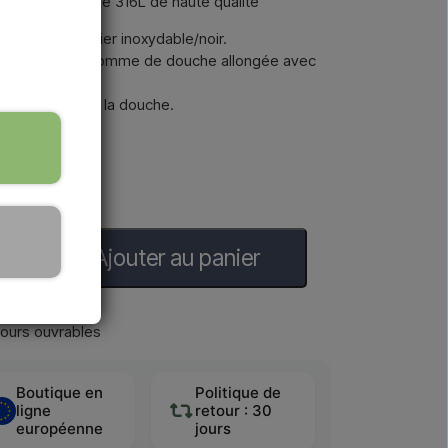
 acier inoxydable 316L de haute qualité
ni Nera en acier inoxydable/noir.
hette à main, pomme de douche allongée avec
de.
ans le fond de la douche.
Ajouter au panier
jours ouvrables
Boutique en
Politique de
ligne
retour : 30
européenne
jours