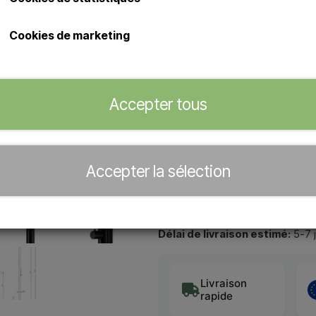
Excellente douche d'extérieur en
Douche extérieure Sined Budo
Cookies de marketing
Douche avec mitigeur, douc
arrivée d'eau chaude et froi
Raccordements dissimulés d
Accepter tous
Concessionnaire officiel de
Accepter la sélection
−
+
Délai de livraison estimé:
5-7 
Livraison
rapide