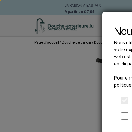
LIVRAISON À BAS PRIX
A partir de € 7,95
DOUCHE
Nou
Nous uti
Page d'accueil
Douche de Jardin
Douches autoportante
votre ex
web est 
en cliqu
Pour en 
politique