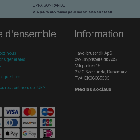
LIVRAISON RAPIDE
2-5 jours ouvrables pour les articles en stock
e d'ensemble
Information
tez nous
Have-bruser.dk ApS
ons générales
c/o Lavpristelte.dk ApS
s
Mileparken 16
2740 Skovlunde, Danemark
ux questions
TVA: DK36085606
us résident hors de l'UE ?
Médias sociaux