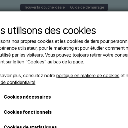
Trouver la douche idéale → Guide de démarrage
S MURALES
DOUCHES SOLAIRE
DOUCHES AUTOPORT
s utilisons des cookies
lisons nos propres cookies et les cookies de tiers pour personna
s
Sined BUDONI NERA - Douche extérieure en inox/noir avec douchette - eau fro
périence utilisateur, pour le marketing et pour étudier comment n
Sined BUDONI 
utilisé par les visiteurs. Vous pouvez toujours retirer votre con
extérieure en i
ant sur le lien "Cookies" au bas de la page.
- eau froide et
savoir plus, consultez notre
politique en matière de cookies
et n
 de confidentialité
€ 2.700,00
Cookies nécessaires
Les frais d'expédition sont ajoutés
Numéro d'article: DOCCIA-BUDONI-NERA
Cookies fonctionnels
Cookies de statistiques