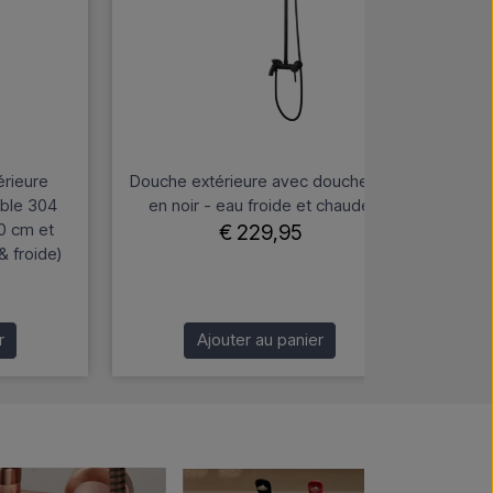
érieure
Douche extérieure avec douchette
Lu
able 304
en noir - eau froide et chaude
mur
0 cm et
finit
€ 229,95
 froide)
r
Ajouter au panier