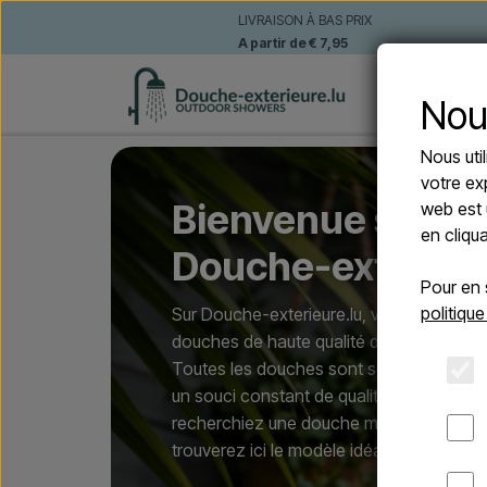
LIVRAISON À BAS PRIX
A partir de € 7,95
DOUCHE
Nou
Nous uti
votre ex
Bienvenue sur
web est 
en cliqu
Douche-exterieu
Pour en 
politique
Sur Douche-exterieure.lu, vous trouverez
douches de haute qualité dans différents
Toutes les douches sont soigneusement
un souci constant de qualité et d’esthét
recherchiez une douche murale ou autop
trouverez ici le modèle idéal.