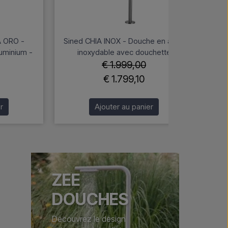
A ORO -
Sined CHIA INOX - Douche en acier
Sin
luminium -
inoxydable avec douchette
acie
€ 1.999,00
€ 1.799,10
r
Ajouter au panier
ZEE
DOUCHES
Découvrez le design