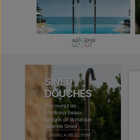
SINED
DOUCHES
Découvrez les
nombreux beaux
designs de la marque
italienne Sined
VOIR LA SÉLECTION