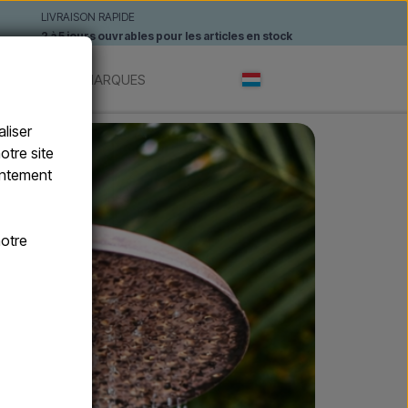
LIVRAISON RAPIDE
2 à 5 jours ouvrables pour les articles en stock
ANTES
MARQUES
liser
otre site
sentement
otre