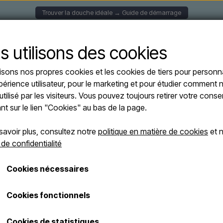
Trouver la douche idéale → Guide de démarrage
S MURALES
DOUCHES SOLAIRE
DOUCHES AUTOPORT
s utilisons des cookies
lisons nos propres cookies et les cookies de tiers pour personna
périence utilisateur, pour le marketing et pour étudier comment n
utilisé par les visiteurs. Vous pouvez toujours retirer votre con
ant sur le lien "Cookies" au bas de la page.
re.lu
savoir plus, consultez notre
politique en matière de cookies
et n
 de confidentialité
 un large choix de
 matériaux et designs.
Cookies nécessaires
 sélectionnées avec
ique. Que vous
ortante, vous
Cookies fonctionnels
Cookies de statistiques