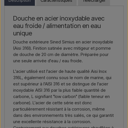
Description
Caractéristiques
Télécharger
plus importante
, contactez-nous – réponse rapide.
pouvez nous contacter et recevoir un prix avec la livraison et,
le cas échéant, des documents douaniers.
Nous écrire →
Nous appeler →
Douche en acier inoxydable avec
Il vous suffit d’indiquer l’article qui vous intéresse (référence ou
eau froide / alimentation en eau
lien vers l’article) ainsi que les adresses de facturation et de
livraison, et vous recevrez une offre.
unique
Douche extérieure Sined Simius en acier inoxydable
Nous écrire →
Nous appeler →
(Aisi 316l). Finition satinée avec mitigeur et pomme
de douche de 20 cm de diamètre. Préparée pour
une seule arrivée d'eau / eau froide.
L'acier utilisé est l'acier de haute qualité Aisi Inox
316L, également connu sous le nom de marine, qui
est supérieur à l'AISI 316 et se distingue de l'acier
inoxydable AISI 316 par la plus faible quantité de
carbone, L signifiant "low carbon" (faible teneur en
carbone). L'acier de cette série est donc
particulièrement résistant à la corrosion, même
dans des environnements très salés, ce qui garantit
une excellente résistance à la corrosion.
Contrairement aux douches extérieures chauffées à