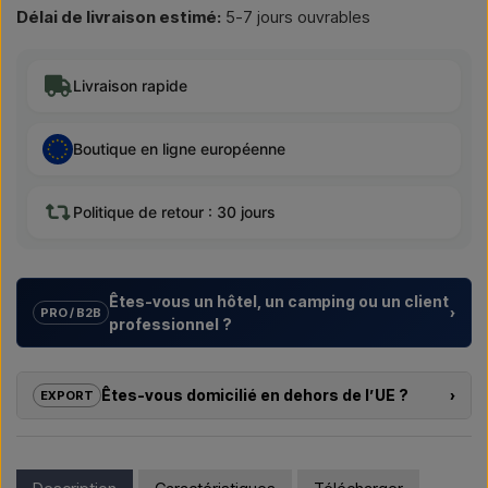
Délai de livraison estimé:
5-7 jours ouvrables
Livraison rapide
Boutique en ligne européenne
Politique de retour : 30 jours
Êtes-vous un hôtel, un camping ou un client
›
PRO / B2B
professionnel ?
Nous aidons les hôtels, campings, centres de vacances et
promoteurs immobiliers avec des
solutions sur mesure
Êtes-vous domicilié en dehors de l’UE ?
›
EXPORT
pour douches extérieures – du choix du modèle à la bonne
installation.
Si vous souhaitez acheter l’un des produits sur cette boutique
et que vous résidez en dehors de l’UE, vous ne pouvez pas
Vous souhaitez un
devis pour un projet ou une livraison
commander directement sur le webshop. En revanche, vous