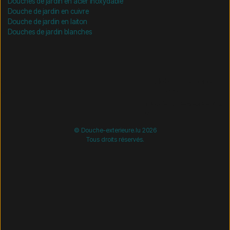
Douches de jardin en acier inoxydable
Douche de jardin en cuivre
Douche de jardin en laiton
Douches de jardin blanches
/* =============================== Mobil-filtre-kode -
start =============================== */
/*
=============================== Mobil-filtre-kode - slut
=============================== */
© Douche-exterieure.lu 2026
Tous droits réservés.