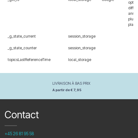
optimi
diffu
annon
plusi
plate
_g_state_current
session_storage
_g_state_counter
session_storage
topicsLastReferenceTime
local_storage
LIVRAISON À BAS PRIX
A partir de € 7,95
Contact
+45 26 81 95 58