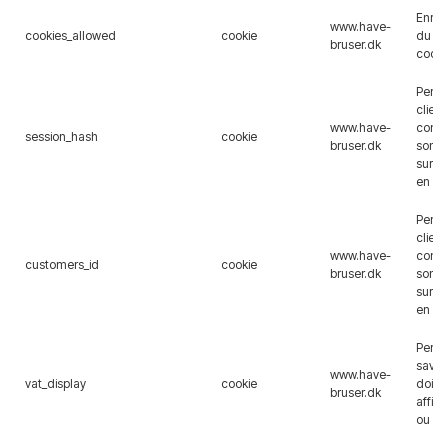
Enreg
www.have-
cookies_allowed
cookie
du ch
bruser.dk
cooki
Perme
client
www.have-
conne
session_hash
cookie
bruser.dk
son 
sur l
en li
Perme
client
www.have-
conne
customers_id
cookie
bruser.dk
son 
sur l
en li
Perm
savoir
www.have-
vat_display
cookie
doive
bruser.dk
affic
ou sa