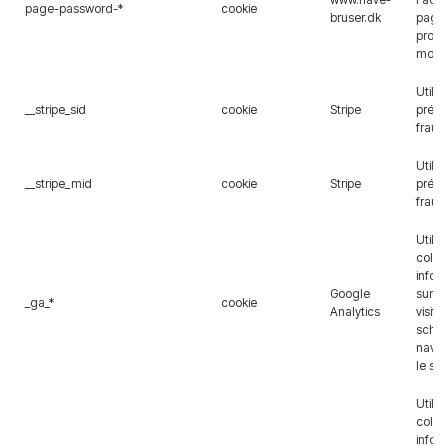
page-password-*
cookie
bruser.dk
page
proté
mot d
Utilis
__stripe_sid
cookie
Stripe
préven
fraud
Utilis
__stripe_mid
cookie
Stripe
préven
fraud
Utilis
colle
infor
Google
sur l'
_ga_*
cookie
Analytics
visite
sché
navig
le sit
Utilis
colle
infor