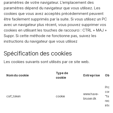
paramètres de votre navigateur. L'emplacement des
paramètres dépend du navigateur que vous utilisez. Les
cookies que vous avez acceptés précédemment peuvent
être facilement supprimés par la suite. Si vous utilisez un PC
avec un navigateur plus récent, vous pouvez supprimer vos
cookies en utilisant les touches de raccourci : CTRL + MAJ +
Suppr. Si cette méthode ne fonctionne pas, suivez les
instructions du navigateur que vous utilisez
Spécification des cookies
Les cookies suivants sont utilisés par ce site web.
Type de
Nom du cookie
Entreprise
Objec
cookie
Prote
contr
www.have-
csrf_token
cookie
"falsi
bruser.dk
requê
inters