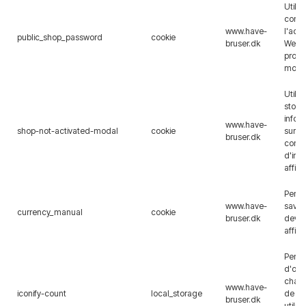
Utilis
contr
www.have-
l'accè
public_shop_password
cookie
bruser.dk
Web s'
proté
mot d
Utilis
stock
infor
www.have-
shop-not-activated-modal
cookie
sur la
bruser.dk
conte
d'inf
affic
Perm
www.have-
savoi
currency_manual
cookie
bruser.dk
devise
affic
Perm
d'opti
char
www.have-
iconify-count
local_storage
de l'i
bruser.dk
utilis