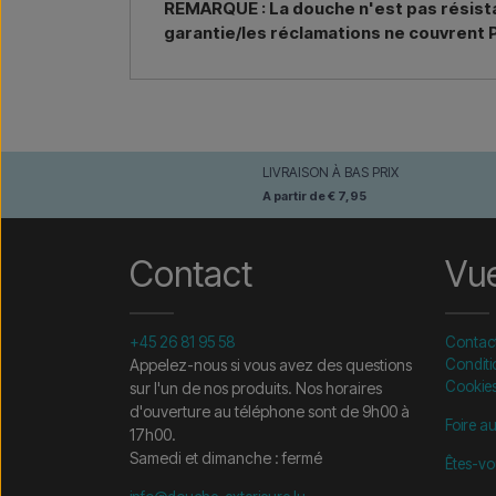
REMARQUE : La douche n'est pas résistan
garantie/les réclamations ne couvrent P
LIVRAISON À BAS PRIX
A partir de € 7,95
Contact
Vu
+45 26 81 95 58
Contac
Appelez-nous si vous avez des questions
Conditi
Cookie
sur l'un de nos produits. Nos horaires
d'ouverture au téléphone sont de 9h00 à
Foire a
17h00.
Samedi et dimanche : fermé
Êtes-vo