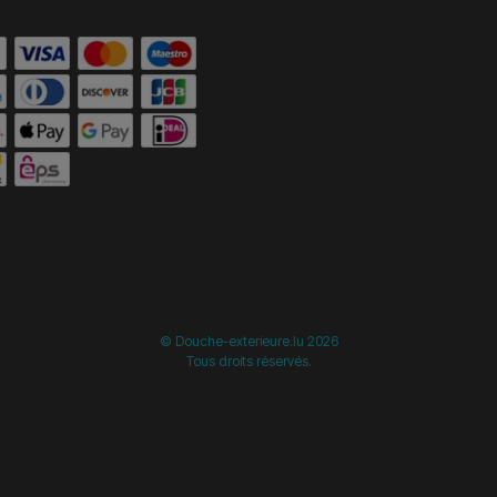
start =============================== */
/* ==============
© Douche-exterieure.lu 2026
Tous droits réservés.