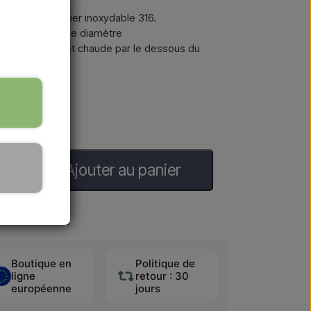
sari Inox en acier inoxydable 316.
che de 6 cm de diamètre
 en eau froide et chaude par le dessous du
Ajouter au panier
jours ouvrables
Boutique en
Politique de
ligne
retour : 30
européenne
jours