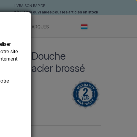
LIVRAISON RAPIDE
2 à 5 jours ouvrables pour les articles en stock
ANTES
MARQUES
liser
otre site
 INOX - Douche
sentement
sique - acier brossé
otre
cier brossé.