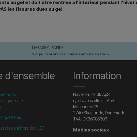
te au gel et doit être rentrée à l'intérieur pendant l'hiver
AS les fissures dues au gel.
LIVRAISON RAPIDE
2-5 jours ouvrables pour les articles en stock
e d'ensemble
Information
tez nous
Have-bruser.dk ApS
ons générales
c/o Lavpristelte.dk ApS
s
Mileparken 16
2740 Skovlunde, Danemark
ux questions
TVA: DK36085606
us résident hors de l'UE ?
Médias sociaux