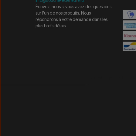
info@douche-exterieure.lu
Écrivez-nous si vous avez des questions
sur l'un de nos produits. Nous
répondrons à votre demande dans les
plus brefs délais.
/* =============================== Mobil-filtre-kode - 
=============================== */