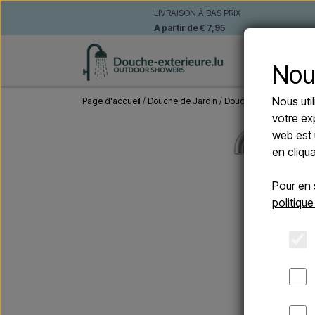
LIVRAISON À BAS PRIX
A partir de € 7,95
DOUCHE
Nou
Nous uti
Page d'accueil
Douche de Jardin
Douches autoportante
votre ex
web est 
en cliqu
Pour en 
politique