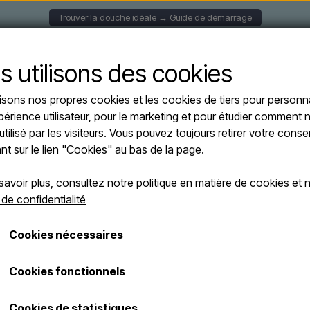
Trouver la douche idéale → Guide de démarrage
S MURALES
DOUCHES SOLAIRE
DOUCHES AUTOPORT
s utilisons des cookies
lisons nos propres cookies et les cookies de tiers pour personna
s
Sined SASSARI INOX - Douche d'extérieur classique - acier brossé
périence utilisateur, pour le marketing et pour étudier comment n
Sined SASSARI
utilisé par les visiteurs. Vous pouvez toujours retirer votre con
OFFRES -10%
d'extérieur clas
ant sur le lien "Cookies" au bas de la page.
savoir plus, consultez notre
politique en matière de cookies
et n
€ 2.100,00
 de confidentialité
€ 1.889,99
Cookies nécessaires
Les frais d'expédition sont ajoutés
Numéro d'article: DOCCIA-SASSARI-INOX
Cookies fonctionnels
Douche d'extérieur élégante en a
Cookies de statistiques