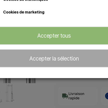
Douche d'extérieur Sined Sas
Douche avec pomme de dou
Cookies de marketing
Préparée pour l'alimentation
pied/de la base.
Accepter tous
Concessionnaire officiel de
Accepter la sélection
−
+
Délai de livraison estimé:
5-7 
Livraison
rapide