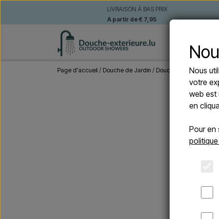
LIVRAISON À BAS PRIX
A partir de € 7,95
DOUCHE
Nou
Nous uti
Page d'accueil
Douche de Jardin
Douches autoportante
votre ex
web est 
en cliqu
Pour en 
politique