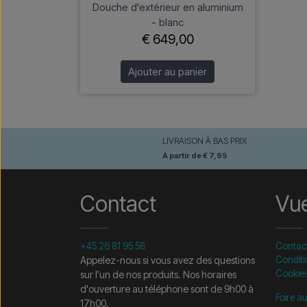
Douche d'extérieur en aluminium
- blanc
€ 649,00
Ajouter au panier
LIVRAISON À BAS PRIX
A partir de € 7,95
Contact
Vu
+45 26 81 95 58
Contac
Appelez-nous si vous avez des questions
Conditi
Cookie
sur l'un de nos produits. Nos horaires
d'ouverture au téléphone sont de 9h00 à
Foire a
17h00.