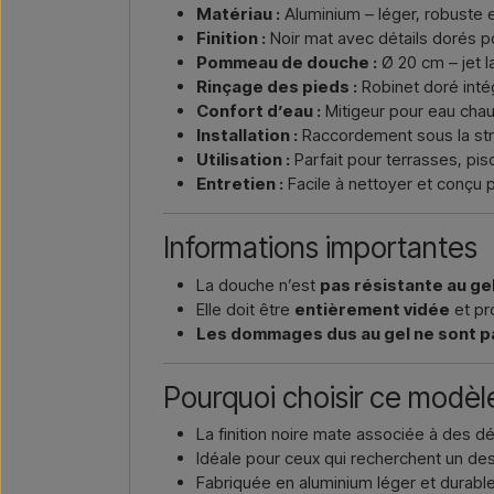
Matériau :
Aluminium – léger, robuste et
Finition :
Noir mat avec détails dorés p
Pommeau de douche :
Ø 20 cm – jet l
Rinçage des pieds :
Robinet doré intég
Confort d’eau :
Mitigeur pour eau cha
Installation :
Raccordement sous la stru
Utilisation :
Parfait pour terrasses, p
Entretien :
Facile à nettoyer et conçu 
Informations importantes
La douche n’est
pas résistante au ge
Elle doit être
entièrement vidée
et pr
Les dommages dus au gel ne sont pa
Pourquoi choisir ce modèl
La finition noire mate associée à des d
Idéale pour ceux qui recherchent un des
Fabriquée en aluminium léger et durabl