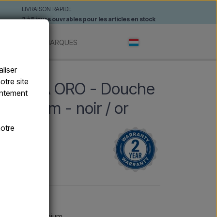
LIVRAISON RAPIDE
2 à 5 jours ouvrables pour les articles en stock
ANTES
MARQUES
liser
otre site
U NERA ORO - Douche
sentement
luminium - noir / or
otre
A-ORO
luminium.
na Alu en aluminium.