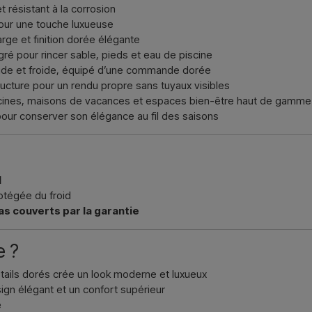
 résistant à la corrosion
our une touche luxueuse
arge et finition dorée élégante
ré pour rincer sable, pieds et eau de piscine
ude et froide, équipé d’une commande dorée
cture pour un rendu propre sans tuyaux visibles
iscines, maisons de vacances et espaces bien-être haut de gamme
pour conserver son élégance au fil des saisons
l
otégée du froid
s couverts par la garantie
e ?
étails dorés crée un look moderne et luxueux
ign élégant et un confort supérieur
e