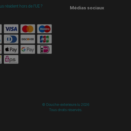
us résident hors de l'UE ?
Médias sociaux
start =============================== */
/* ==============
© Douche-exterieure.lu 2026
Tous droits réservés.