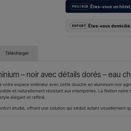
Êtes-vous un hôtel,
PRO / B2B
Nous aidons les hôtels, campings
avec des
solutions sur mesur
Êtes-vous domicilié 
EXPORT
la bonne installation.
Si vous souhaitez acheter l’un de
Vous souhaitez un
devis pour un
dehors de l’UE, vous ne pouvez 
contactez-nous – réponse rapide
revanche, vous pouvez nous contact
Télécharger
échéant, des documents douanie
Nous écri
Il vous suffit d’indiquer l’article q
que les adresses de facturation et
nium – noir avec détails dorés – eau c
Nous écri
votre espace extérieur avec cette douche en aluminium noir agré
 solide et naturellement résistant aux intempéries. La finition noi
tyle élégant et raffiné.
nfort étudié, offrant une solution qui séduit autant visuellement qu