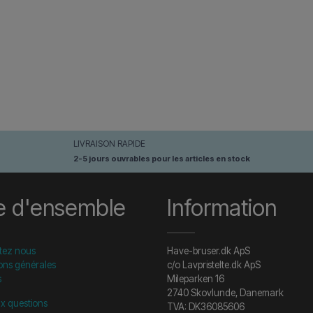
LIVRAISON RAPIDE
2-5 jours ouvrables pour les articles en stock
e d'ensemble
Information
tez nous
Have-bruser.dk ApS
ons générales
c/o Lavpristelte.dk ApS
s
Mileparken 16
2740 Skovlunde, Danemark
ux questions
TVA: DK36085606