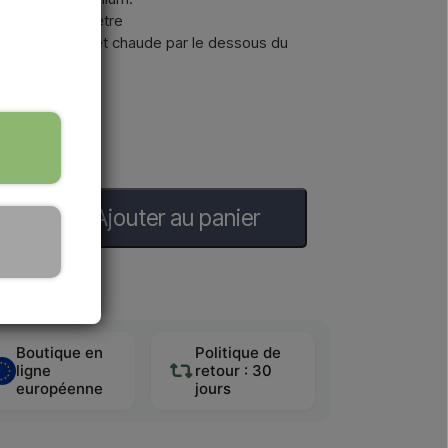
0 cm de diamètre
 en eau froide et chaude par le dessous du
Ajouter au panier
jours ouvrables
Boutique en
Politique de
ligne
retour : 30
européenne
jours