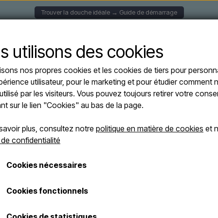
Trouver la douche idéale → Guide de démarrage
S MURALES
DOUCHES SOLAIRE
DOUCHES AUTOPORT
s utilisons des cookies
lisons nos propres cookies et les cookies de tiers pour personna
s
Sined LUNA ALU NERA ORO - Douche d'extérieur en aluminium - noir / or
périence utilisateur, pour le marketing et pour étudier comment n
Sined LUNA AL
utilisé par les visiteurs. Vous pouvez toujours retirer votre con
d'extérieur en a
ant sur le lien "Cookies" au bas de la page.
savoir plus, consultez notre
politique en matière de cookies
et n
€ 649,00
 de confidentialité
Les frais d'expédition sont ajoutés
Cookies nécessaires
Numéro d'article: DOCCIA-LUNA-ALU-NER
Cookies fonctionnels
Douche extérieure élégante en a
Cookies de statistiques
Douche d'extérieur Sined Lu