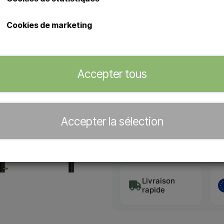
Douche avec pommeau de 2
Préparée pour l'alimentation
Cookies de marketing
pied/de la base.
Concessionnaire officiel de
Accepter tous
−
+
Accepter la sélection
Délai de livraison estimé:
5-7 
Livraison
rapide