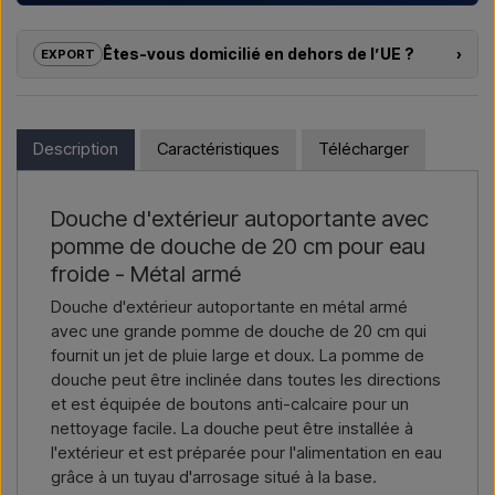
Nous aidons les hôtels, campings, centres de vacances et
promoteurs immobiliers avec des
solutions sur mesure
Êtes-vous domicilié en dehors de l’UE ?
›
EXPORT
pour douches extérieures – du choix du modèle à la bonne
installation.
Si vous souhaitez acheter l’un des produits sur cette boutique
et que vous résidez en dehors de l’UE, vous ne pouvez pas
Vous souhaitez un
devis pour un projet ou une livraison
commander directement sur le webshop. En revanche, vous
Description
Caractéristiques
Télécharger
plus importante
, contactez-nous – réponse rapide.
pouvez nous contacter et recevoir un prix avec la livraison et,
le cas échéant, des documents douaniers.
Nous écrire →
Nous appeler →
Douche d'extérieur autoportante avec
Il vous suffit d’indiquer l’article qui vous intéresse (référence ou
pomme de douche de 20 cm pour eau
lien vers l’article) ainsi que les adresses de facturation et de
livraison, et vous recevrez une offre.
froide - Métal armé
Douche d'extérieur autoportante en métal armé
Nous écrire →
Nous appeler →
avec une grande pomme de douche de 20 cm qui
fournit un jet de pluie large et doux. La pomme de
douche peut être inclinée dans toutes les directions
et est équipée de boutons anti-calcaire pour un
nettoyage facile. La douche peut être installée à
l'extérieur et est préparée pour l'alimentation en eau
grâce à un tuyau d'arrosage situé à la base.