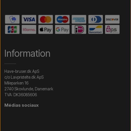
Information
Have-bruser.dk ApS
c/o Lavpristelte.dk ApS
Mileparken 16
2740 Skovlunde, Danemark
TVA: DK36085606
Médias sociaux