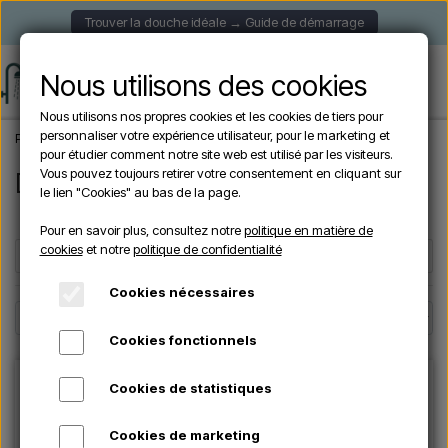
Trouver la douche idéale → Guide de démarrage
Nous utilisons des cookies
Nous utilisons nos propres cookies et les cookies de tiers pour
personnaliser votre expérience utilisateur, pour le marketing et
Page d'accueil
Douche de Jardin
Douches murales
pour étudier comment notre site web est utilisé par les visiteurs.
Vous pouvez toujours retirer votre consentement en cliquant sur
Douches murales
le lien "Cookies" au bas de la page.
Pour en savoir plus, consultez notre
politique en matière de
cookies
et notre
politique de confidentialité
Filtres
☰
Cookies nécessaires
Cookies fonctionnels
Cookies de statistiques
Cookies de marketing