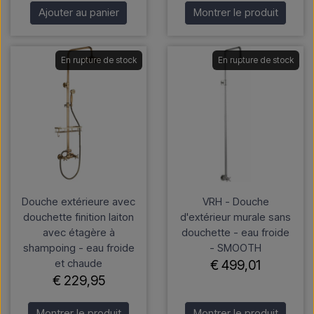
Ajouter au panier
Montrer le produit
En rupture de stock
En rupture de stock
Douche extérieure avec
VRH - Douche
douchette finition laiton
d'extérieur murale sans
avec étagère à
douchette - eau froide
shampoing - eau froide
- SMOOTH
et chaude
€ 499,01
€ 229,95
Montrer le produit
Montrer le produit