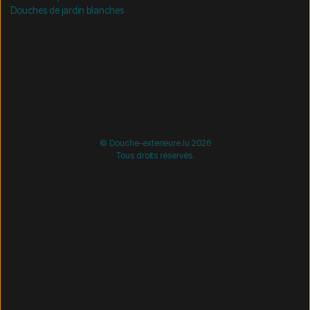
Douches de jardin blanches
/* =============================== Mobil-filtre-kode -
start =============================== */
/*
=============================== Mobil-filtre-kode - slut
=============================== */
© Douche-exterieure.lu 2026
Tous droits réservés.