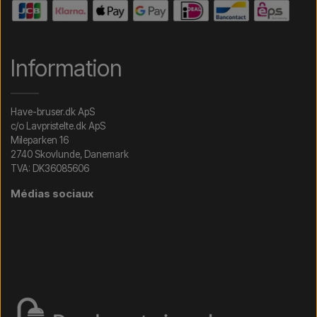
Information
Have-bruser.dk ApS
c/o Lavpristelte.dk ApS
Mileparken 16
2740 Skovlunde, Danemark
TVA: DK36085606
Médias sociaux