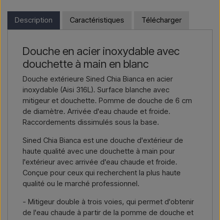
et que vous résidez en dehors de l’UE, vous ne pouvez pas
Vous souhaitez un
devis pour un projet ou une livraison
commander directement sur le webshop. En revanche, vous
Description
Caractéristiques
Télécharger
plus importante
, contactez-nous – réponse rapide.
pouvez nous contacter et recevoir un prix avec la livraison et,
le cas échéant, des documents douaniers.
Nous écrire →
Nous appeler →
Douche en acier inoxydable avec
Il vous suffit d’indiquer l’article qui vous intéresse (référence ou
douchette à main en blanc
lien vers l’article) ainsi que les adresses de facturation et de
livraison, et vous recevrez une offre.
Douche extérieure Sined Chia Bianca en acier
inoxydable (Aisi 316L). Surface blanche avec
Nous écrire →
Nous appeler →
mitigeur et douchette. Pomme de douche de 6 cm
de diamètre. Arrivée d'eau chaude et froide.
Raccordements dissimulés sous la base.
Sined Chia Bianca est une douche d'extérieur de
haute qualité avec une douchette à main pour
l'extérieur avec arrivée d'eau chaude et froide.
Conçue pour ceux qui recherchent la plus haute
qualité ou le marché professionnel.
- Mitigeur double à trois voies, qui permet d'obtenir
de l'eau chaude à partir de la pomme de douche et