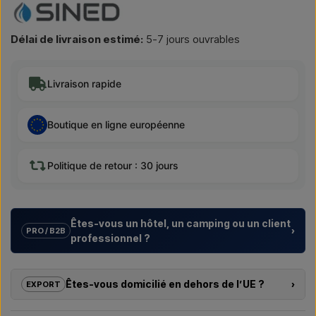
Délai de livraison estimé:
5-7 jours ouvrables
Livraison rapide
Boutique en ligne européenne
Politique de retour : 30 jours
Êtes-vous un hôtel, un camping ou un client
›
PRO / B2B
professionnel ?
Nous aidons les hôtels, campings, centres de vacances et
promoteurs immobiliers avec des
solutions sur mesure
Êtes-vous domicilié en dehors de l’UE ?
›
EXPORT
pour douches extérieures – du choix du modèle à la bonne
installation.
Si vous souhaitez acheter l’un des produits sur cette boutique