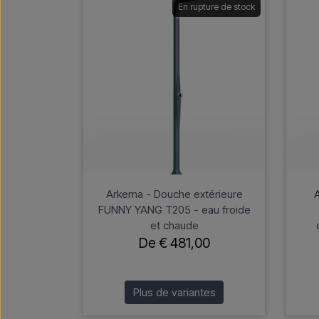
En rupture de stock
Arkema - Douche extérieure
FUNNY YANG T205 - eau froide
et chaude
De € 481,00
Plus de variantes