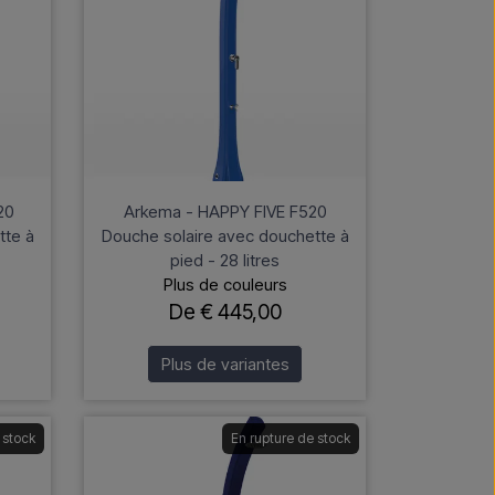
20
Arkema - HAPPY FIVE F520
tte à
Douche solaire avec douchette à
pied - 28 litres
Plus de couleurs
De € 445,00
Plus de variantes
 stock
En rupture de stock