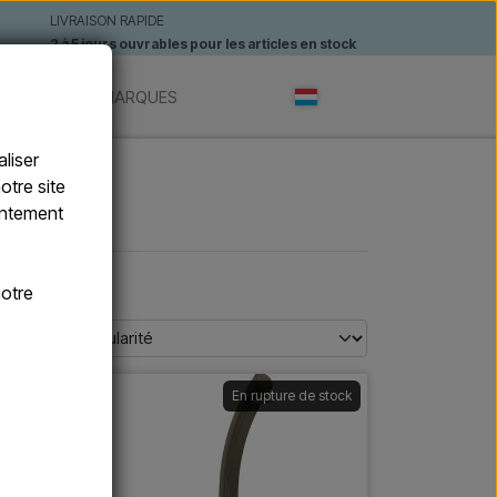
LIVRAISON RAPIDE
2 à 5 jours ouvrables pour les articles en stock
ANTES
MARQUES
liser
otre site
sentement
s
otre
 stock
En rupture de stock