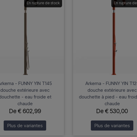
En rupture de stock
En rupture de
Arkema - FUNNY YIN T145
Arkema - FUNNY YIN T12
douche extérieure avec
douche extérieure avec
douchette - eau froide et
douchette à pied - eau froi
chaude
chaude
De € 602,99
De € 530,00
Plus de variantes
Plus de variantes