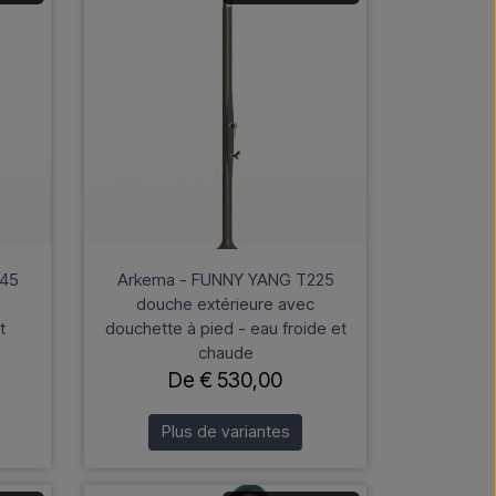
245
Arkema - FUNNY YANG T225
douche extérieure avec
t
douchette à pied - eau froide et
chaude
De € 530,00
Plus de variantes