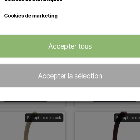
Cookies de marketing
Accepter tous
kema - JOLLY A500 Douche
Arkema - HAPPY XL H43
olaire aluminium - 23 litres
Douche solaire avec douche
Plus de couleurs
pied - 35 litres
Plus de couleurs
Accepter la sélection
De € 689,00
De € 653,00
Plus de variantes
Plus de variantes
En rupture de stock
En rupture de