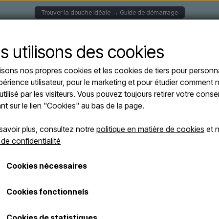
Trouver la douche idéale → Guide de démarrage
S MURALES
DOUCHES SOLAIRE
DOUCHES AUTOPORT
s utilisons des cookies
lisons nos propres cookies et les cookies de tiers pour personna
périence utilisateur, pour le marketing et pour étudier comment n
 Arkema Design
utilisé par les visiteurs. Vous pouvez toujours retirer votre con
ant sur le lien "Cookies" au bas de la page.
Raccordement à l'eau
Capacité
Douche-pied
savoir plus, consultez notre
politique en matière de cookies
et n
 de confidentialité
Cookies nécessaires
En rupture de stock
En rupture de
Cookies fonctionnels
Cookies de statistiques