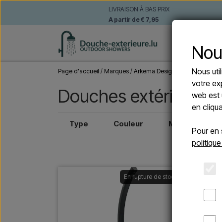
LIVRAISON À BAS PRIX
A partir de € 7,95
DOUCHE
Nou
Nous uti
Page d'accueil
Marques
Arkema Design
votre ex
Douches extérieures
web est 
en cliqu
Type
Couleur
Matériel
Pour en 
politique
En rupture de stock