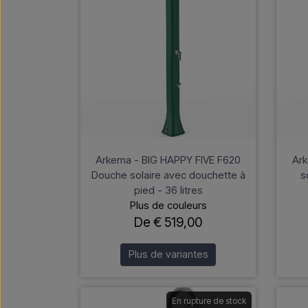
Arkema - BIG HAPPY FIVE F620
Ark
Douche solaire avec douchette à
s
pied - 36 litres
Plus de couleurs
De € 519,00
Plus de variantes
En rupture de stock