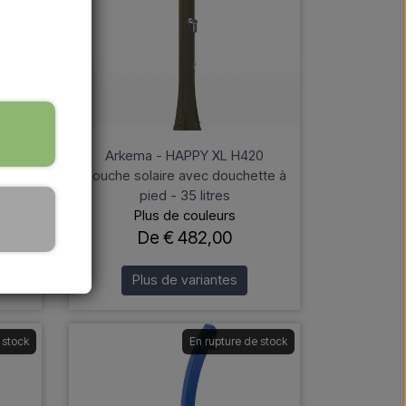
0
Arkema - HAPPY XL H420
tte à
Douche solaire avec douchette à
pied - 35 litres
Plus de couleurs
De € 482,00
Plus de variantes
 stock
En rupture de stock