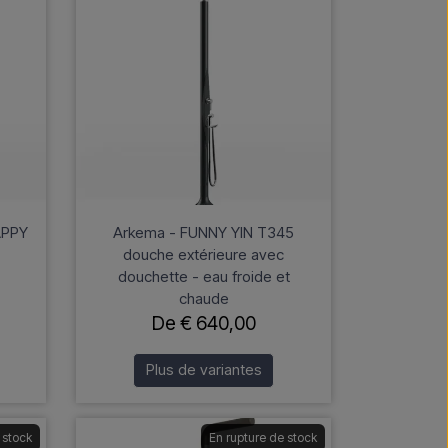
APPY
Arkema - FUNNY YIN T345
douche extérieure avec
douchette - eau froide et
chaude
De € 640,00
Plus de variantes
 stock
En rupture de stock