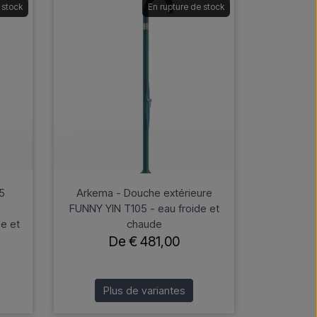
 stock
En rupture de stock
5
Arkema - Douche extérieure
FUNNY YIN T105 - eau froide et
de et
chaude
De € 481,00
Plus de variantes