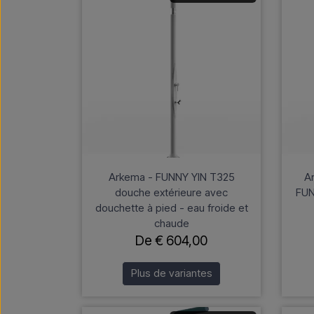
Arkema - FUNNY YIN T325
A
douche extérieure avec
FUN
douchette à pied - eau froide et
chaude
De € 604,00
Plus de variantes