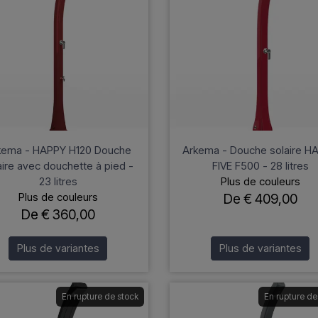
kema - HAPPY H120 Douche
Arkema - Douche solaire H
aire avec douchette à pied -
FIVE F500 - 28 litres
23 litres
Plus de couleurs
Plus de couleurs
De € 409,00
De € 360,00
Plus de variantes
Plus de variantes
En rupture de stock
En rupture de