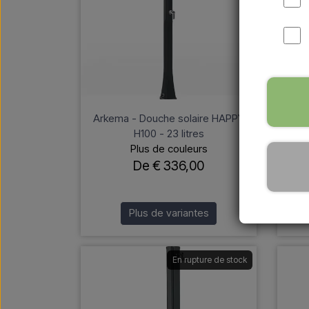
Arkema - Douche solaire HAPPY
Ar
H100 - 23 litres
s
Plus de couleurs
De € 336,00
Plus de variantes
En rupture de stock