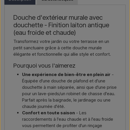
pouvez nous contacter et recevoir un prix avec la livraison et,
le cas échéant, des documents douaniers.
Nous écrire →
Nous appeler →
Douche d'extérieur murale avec
Il vous suffit d’indiquer l’article qui vous intéresse (référence ou
douchette - Finition laiton antique
lien vers l’article) ainsi que les adresses de facturation et de
livraison, et vous recevrez une offre.
(eau froide et chaude)
Transformez votre jardin ou votre terrasse en un
Nous écrire →
Nous appeler →
petit sanctuaire grâce à cette douche murale
élégante et fonctionnelle qui allie style et confort.
Pourquoi vous l'aimerez
Une expérience de bien-être en plein air
-
Équipée d'une douche de plafond et d'une
douchette à main séparée, ainsi que d'une prise
pour un lave-pieds/un robinet de chasse d'eau.
Parfait après la baignade, le jardinage ou une
chaude journée d'été.
Confort en toute saison
- Les
raccordements à l'eau chaude et à l'eau froide
vous permettent de profiter d'un rinçage