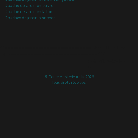
Douche de jardin en cuivre
Douche de jardin en laiton
Douches de jardin blanches
/* =============================== Mobil-filtre-kode -
start =============================== */
/*
=============================== Mobil-filtre-kode - slut
=============================== */
© Douche-exterieure.lu 2026
Tous droits réservés.