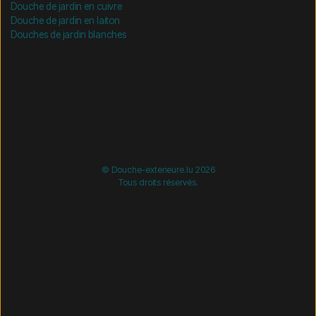
Douche de jardin en cuivre
Douche de jardin en laiton
Douches de jardin blanches
/* =============================== Mobil-filtre-kode -
start =============================== */
/*
=============================== Mobil-filtre-kode - slut
=============================== */
© Douche-exterieure.lu 2026
Tous droits réservés.