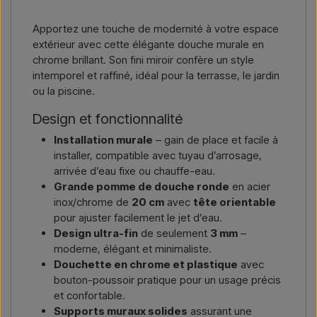
le cas échéant, des documents douaniers.
Nous écrire →
Nous appeler →
Apportez une touche de modernité à votre espace
Il vous suffit d’indiquer l’article qui vous intéresse (référence ou
extérieur avec cette élégante douche murale en
lien vers l’article) ainsi que les adresses de facturation et de
chrome brillant. Son fini miroir confère un style
livraison, et vous recevrez une offre.
intemporel et raffiné, idéal pour la terrasse, le jardin
ou la piscine.
Nous écrire →
Nous appeler →
Design et fonctionnalité
Installation murale
– gain de place et facile à
installer, compatible avec tuyau d’arrosage,
arrivée d’eau fixe ou chauffe-eau.
Grande pomme de douche ronde
en acier
inox/chrome de
20 cm
avec
tête orientable
pour ajuster facilement le jet d’eau.
Design ultra-fin
de seulement
3 mm
–
moderne, élégant et minimaliste.
Douchette en chrome et plastique
avec
bouton-poussoir pratique pour un usage précis
et confortable.
Supports muraux solides
assurant une