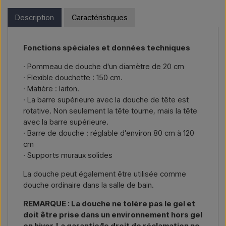
et que vous résidez en dehors de l’UE, vous ne pouvez pas
Vous souhaitez un
devis pour un projet ou une livraison
commander directement sur le webshop. En revanche, vous
Description
Caractéristiques
plus importante
, contactez-nous – réponse rapide.
pouvez nous contacter et recevoir un prix avec la livraison et,
le cas échéant, des documents douaniers.
Nous écrire →
Nous appeler →
Fonctions spéciales et données techniques
Il vous suffit d’indiquer l’article qui vous intéresse (référence ou
lien vers l’article) ainsi que les adresses de facturation et de
· Pommeau de douche d'un diamètre de 20 cm
livraison, et vous recevrez une offre.
· Flexible douchette : 150 cm.
· Matière : laiton.
Nous écrire →
Nous appeler →
· La barre supérieure avec la douche de tête est
rotative. Non seulement la tête tourne, mais la tête
avec la barre supérieure.
· Barre de douche : réglable d'environ 80 cm à 120
cm
· Supports muraux solides
La douche peut également être utilisée comme
douche ordinaire dans la salle de bain.
REMARQUE : La douche ne tolère pas le gel et
doit être prise dans un environnement hors gel
en hiver. La garantie/le droit de réclamation ne