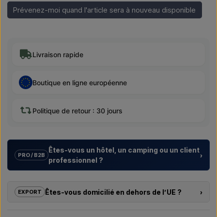
Prévenez-moi quand l'article sera à nouveau disponible
Livraison rapide
Boutique en ligne européenne
Politique de retour : 30 jours
Êtes-vous un hôtel, un camping ou un client
›
PRO / B2B
professionnel ?
Nous aidons les hôtels, campings, centres de vacances et
promoteurs immobiliers avec des
solutions sur mesure
Êtes-vous domicilié en dehors de l’UE ?
›
EXPORT
pour douches extérieures – du choix du modèle à la bonne
installation.
Si vous souhaitez acheter l’un des produits sur cette boutique