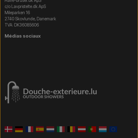
Have-bruser.dk ApS
c/o Lavpristelte.dk ApS
Mileparken 16
2740 Skovlunde, Danemark
TVA: DK36085606
Médias sociaux