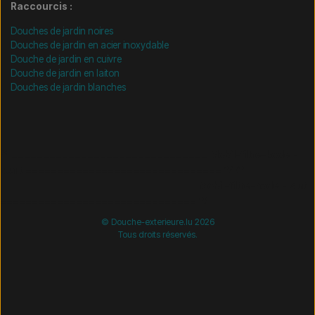
Raccourcis :
Douches de jardin noires
Douches de jardin en acier inoxydable
Douche de jardin en cuivre
Douche de jardin en laiton
Douches de jardin blanches
/* =============================== Mobil-filtre-kode -
start =============================== */
/*
=============================== Mobil-filtre-kode - slut
=============================== */
© Douche-exterieure.lu 2026
Tous droits réservés.