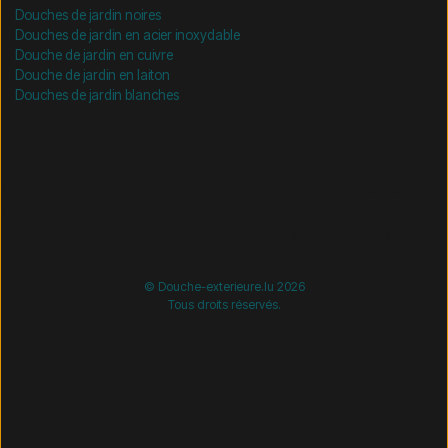
Douches de jardin noires
Douches de jardin en acier inoxydable
Douche de jardin en cuivre
Douche de jardin en laiton
Douches de jardin blanches
/* =============================== Mobil-filtre-kode -
start =============================== */
/*
=============================== Mobil-filtre-kode - slut
=============================== */
© Douche-exterieure.lu 2026
Tous droits réservés.