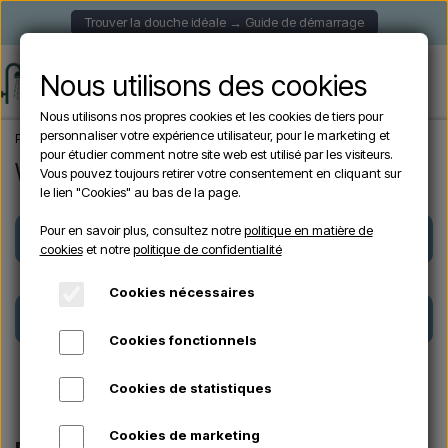
Trouver la douche idéale → Guide de démarrage
Nous utilisons des cookies
Nous utilisons nos propres cookies et les cookies de tiers pour
personnaliser votre expérience utilisateur, pour le marketing et
Page d'accueil
Webshop
pour étudier comment notre site web est utilisé par les visiteurs.
Webshop
Vous pouvez toujours retirer votre consentement en cliquant sur
le lien "Cookies" au bas de la page.
Pour en savoir plus, consultez notre
politique en matière de
Cabine de douche
Douche de Jardin
cookies
et notre
politique de confidentialité
Cookies nécessaires
Marques
Accessoires
Cookies fonctionnels
Cookies de statistiques
Cookies de marketing