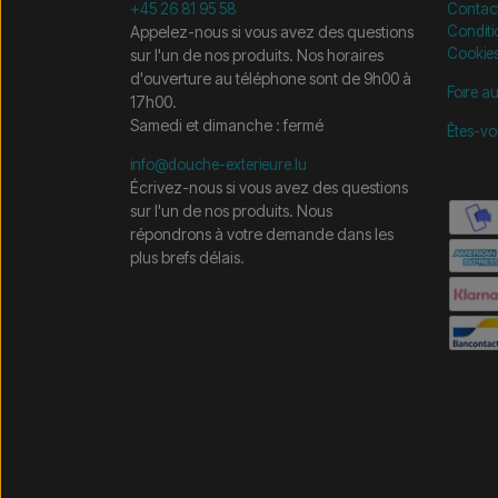
+45 26 81 95 58
Contac
Appelez-nous si vous avez des questions
Conditi
Cookie
sur l'un de nos produits. Nos horaires
d'ouverture au téléphone sont de 9h00 à
Foire a
17h00.
Samedi et dimanche : fermé
Êtes-vo
info@douche-exterieure.lu
Écrivez-nous si vous avez des questions
sur l'un de nos produits. Nous
répondrons à votre demande dans les
plus brefs délais.
/* =============================== Mobil-filtre-kode - 
=============================== */