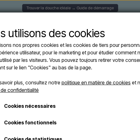
Trouver la douche idéale → Guide de démarrage
S MURALES
DOUCHES SOLAIRE
DOUCHES AUTOPORT
s utilisons des cookies
lisons nos propres cookies et les cookies de tiers pour personna
 SOLE XXL VERDE - Douche solaire avec douchette à pied en vert - 40 litres
périence utilisateur, pour le marketing et pour étudier comment n
Sined SOLE XX
utilisé par les visiteurs. Vous pouvez toujours retirer votre con
solaire avec do
ant sur le lien "Cookies" au bas de la page.
40 litres
savoir plus, consultez notre
politique en matière de cookies
et n
 de confidentialité
€ 559,00
Cookies nécessaires
Les frais d'expédition sont ajoutés
Numéro d'article: DOCCIA-SOLE-XXL-VERDE
Cookies fonctionnels
Cookies de statistiques