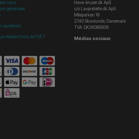
tez nous
Have-bruser.dk ApS
ons générales
c/o Lavpristelte.dk ApS
s
Mileparken 16
2740 Skovlunde, Danemark
ux questions
TVA: DK36085606
us résident hors de l'UE ?
Médias sociaux
start =============================== */
/* ==============