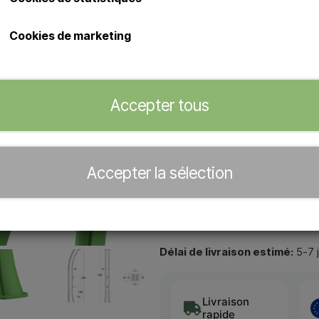
Douche solaire extérieure élégan
Douche solaire d'extérieur 
Cookies de marketing
Douche avec pommeau de do
pied
Capacité de 40 litres d'eau 
du pied/de la base.
Accepter tous
Concessionnaire officiel de
Accepter la sélection
−
+
Délai de livraison estimé:
5-7 
Livraison
rapide