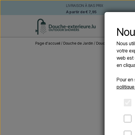
LIVRAISON À BAS PRIX
A partir de € 7,95
DOUCHE
Nou
Nous uti
Page d'accueil
Douche de Jardin
Douches Solaire
Sined
votre ex
web est 
en cliqu
Pour en 
politique