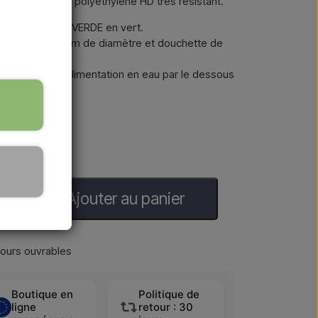
te en plastique polyéthylène HD très résistant.
SINED SOLE XXL VERDE en vert.
uche de 20 cm de diamètre et douchette de
chauffée avec alimentation en eau par le dessous
Ajouter au panier
jours ouvrables
Boutique en
Politique de
ligne
retour : 30