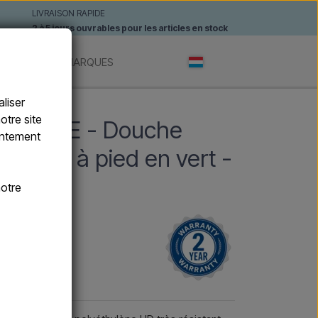
LIVRAISON RAPIDE
2 à 5 jours ouvrables pour les articles en stock
ANTES
MARQUES
liser
otre site
L VERDE - Douche
sentement
uchette à pied en vert -
otre