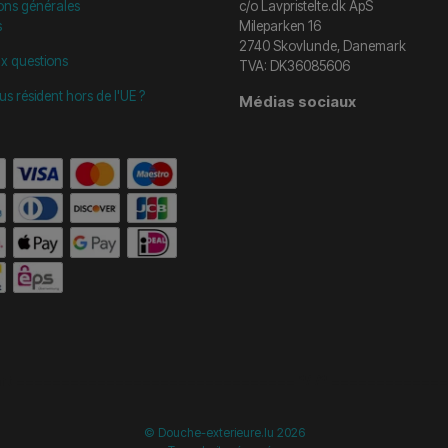
ons générales
c/o Lavpristelte.dk ApS
s
Mileparken 16
2740 Skovlunde, Danemark
ux questions
TVA: DK36085606
us résident hors de l'UE ?
Médias sociaux
start =============================== */
/* ==============
© Douche-exterieure.lu 2026