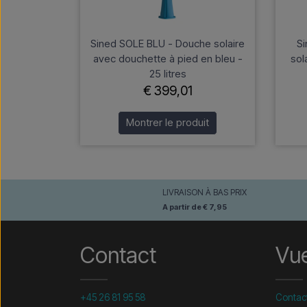
Sined SOLE BLU - Douche solaire
S
avec douchette à pied en bleu -
sol
25 litres
€ 399,01
Montrer le produit
LIVRAISON À BAS PRIX
A partir de € 7,95
Contact
Vu
+45 26 81 95 58
Contac