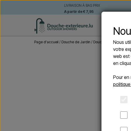
LIVRAISON À BAS PRIX
A partir de € 7,95
DOUCHE
Nou
Nous uti
Page d'accueil
Douche de Jardin
Douches Solaire
Sined
votre ex
web est 
en cliqu
Pour en 
politique