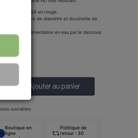
ur en polyéthylène HD très résistant.
 SINED SOLE ROSSA en rouge.
he de 15,24 cm de diamètre et douchette de
chauffée avec alimentation en eau par le dessous
Ajouter au panier
jours ouvrables
Boutique en
Politique de
ligne
retour : 30