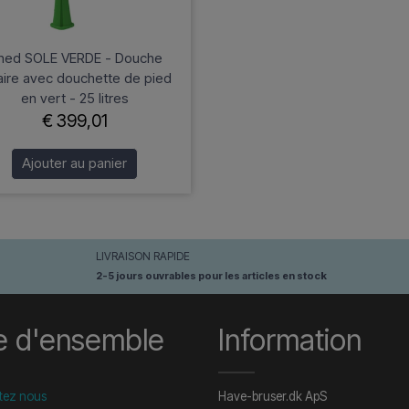
ined SOLE VERDE - Douche
aire avec douchette de pied
en vert - 25 litres
€ 399,01
Ajouter au panier
LIVRAISON RAPIDE
2-5 jours ouvrables pour les articles en stock
e d'ensemble
Information
tez nous
Have-bruser.dk ApS