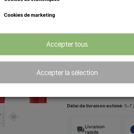
Elégante douche solaire d'extérie
Douche solaire d'extérieur
Cookies de marketing
Douche avec pomme de douc
pied
Capacité de 25 litres d'eau 
du pied/de la base.
Accepter tous
Concessionnaire officiel de
Accepter la sélection
−
+
Délai de livraison estimé:
5-7 
Livraison
rapide