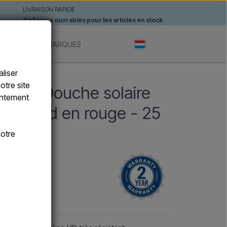
LIVRAISON RAPIDE
2 à 5 jours ouvrables pour les articles en stock
ANTES
MARQUES
liser
otre site
SA - Douche solaire
sentement
 de pied en rouge - 25
otre