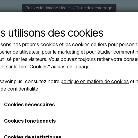
Trouver la douche idéale → Guide de démarrage
S MURALES
DOUCHES SOLAIRE
DOUCHES AUTOPORT
s utilisons des cookies
lisons nos propres cookies et les cookies de tiers pour personna
 SOLE ROSSA - Douche solaire avec douchette de pied en rouge - 25 litres
périence utilisateur, pour le marketing et pour étudier comment n
Sined SOLE ROS
utilisé par les visiteurs. Vous pouvez toujours retirer votre con
avec douchette
ant sur le lien "Cookies" au bas de la page.
litres
savoir plus, consultez notre
politique en matière de cookies
et n
 de confidentialité
€ 399,01
Cookies nécessaires
Les frais d'expédition sont ajoutés
Numéro d'article: DOCCIA-SOLE-ROSSA
Cookies fonctionnels
Cookies de statistiques