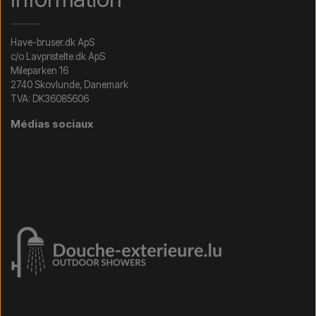
Have-bruser.dk ApS
c/o Lavpristelte.dk ApS
Mileparken 16
2740 Skovlunde, Danemark
TVA: DK36085606
Médias sociaux