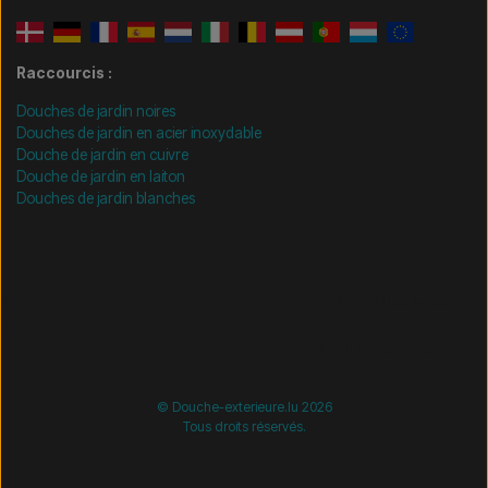
Raccourcis :
Douches de jardin noires
Douches de jardin en acier inoxydable
Douche de jardin en cuivre
Douche de jardin en laiton
Douches de jardin blanches
/* =============================== Mobil-filtre-kode -
start =============================== */
/*
=============================== Mobil-filtre-kode - slut
=============================== */
© Douche-exterieure.lu 2026
Tous droits réservés.