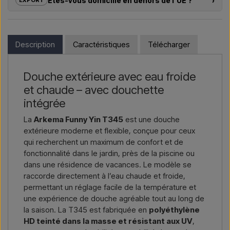
Êtes-vous domicilié en dehors de l’UE ?
›
EXPORT
pour douches extérieures – du choix du modèle à la bonne
installation.
Si vous souhaitez acheter l’un des produits sur cette boutique
et que vous résidez en dehors de l’UE, vous ne pouvez pas
Vous souhaitez un
devis pour un projet ou une livraison
commander directement sur le webshop. En revanche, vous
Description
Caractéristiques
Télécharger
plus importante
, contactez-nous – réponse rapide.
pouvez nous contacter et recevoir un prix avec la livraison et,
le cas échéant, des documents douaniers.
Nous écrire →
Nous appeler →
Douche extérieure avec eau froide
Il vous suffit d’indiquer l’article qui vous intéresse (référence ou
et chaude – avec douchette
lien vers l’article) ainsi que les adresses de facturation et de
livraison, et vous recevrez une offre.
intégrée
La
Arkema Funny Yin T345
est une douche
Nous écrire →
Nous appeler →
extérieure moderne et flexible, conçue pour ceux
qui recherchent un maximum de confort et de
fonctionnalité dans le jardin, près de la piscine ou
dans une résidence de vacances. Le modèle se
raccorde directement à l’eau chaude et froide,
permettant un réglage facile de la température et
une expérience de douche agréable tout au long de
la saison. La T345 est fabriquée en
polyéthylène
HD teinté dans la masse et résistant aux UV
,