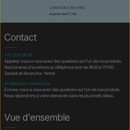
le cas échéant, des documents douaniers.
Nous écrire →
Nous appeler →
LIVRAISON À BAS PRIX
Il vous suffit d’indiquer l’article qui vous intéresse (référence ou
A partir de € 7,95
lien vers l’article) ainsi que les adresses de facturation et de
livraison, et vous recevrez une offre.
Contact
Nous écrire →
Nous appeler →
+45 26 81 95 58
Appelez-nous si vous avez des questions sur l'un de nos produits.
Nos horaires d'ouverture au téléphone sont de 9h00 à 17h00.
Samedi et dimanche : fermé
info@douche-exterieure.lu
Écrivez-nous si vous avez des questions sur l'un de nos produits.
Nous répondrons à votre demande dans les plus brefs délais.
Vue d'ensemble