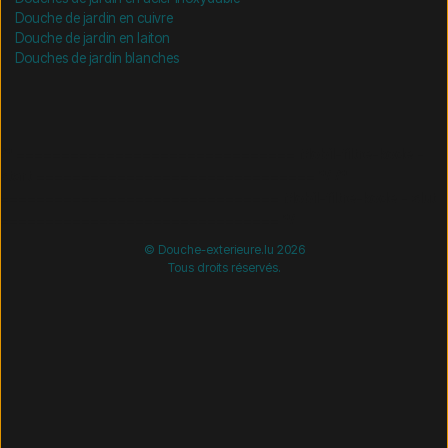
Douche de jardin en cuivre
Douche de jardin en laiton
Douches de jardin blanches
/* =============================== Mobil-filtre-kode -
start =============================== */
/*
=============================== Mobil-filtre-kode - slut
=============================== */
© Douche-exterieure.lu 2026
Tous droits réservés.