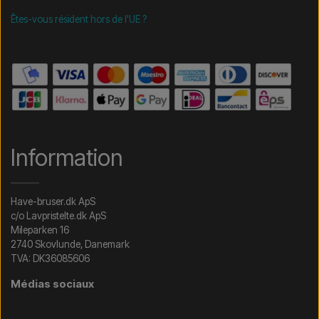
Êtes-vous résident hors de l'UE ?
Information
Have-bruser.dk ApS
c/o Lavpristelte.dk ApS
Mileparken 16
2740 Skovlunde, Danemark
TVA: DK36085606
Médias sociaux