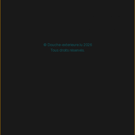
/* =============================== Mobil-filtre-kode -
start =============================== */
/*
=============================== Mobil-filtre-kode - slut
=============================== */
© Douche-exterieure.lu 2026
Tous droits réservés.