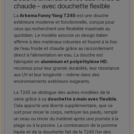
chaude – avec douchette flexible
lien vers l’article) ainsi que les adresses de facturation et de
livraison, et vous recevrez une offre.
La
Arkema Funny Yang T245
est une douche
extérieure moderne et fonctionnelle, conçue pour
Nous écrire →
Nous appeler →
ceux qui recherchent une flexibilité maximale au
quotidien. Le modèle associe un design italien
affirmé à des matériaux robustes et fournit à la fois
de l’eau froide et chaude grâce au raccordement
direct à l’alimentation en eau. La douche est
fabriquée en
aluminium et polyéthylène HD
,
reconnus pour leur grande durabilité, leur résistance
aux UV et leur longévité – même dans des
environnements extérieurs exigeants.
La T245 se distingue des autres modèles de la
série grâce à sa
douchette à main avec flexible
.
Cela apporte une liberté supplémentaire, que ce
soit pour rincer le corps, nettoyer les pieds, remplir
un seau ou rincer du matériel après une journée à la
plage ou à la piscine. La combinaison de la pomme
haute et de la douchette fait de la T245 l’un des