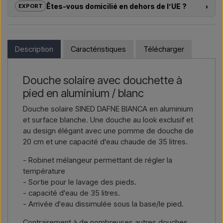
Êtes-vous domicilié en dehors de l’UE ?
›
EXPORT
pour douches extérieures – du choix du modèle à la bonne
installation.
Si vous souhaitez acheter l’un des produits sur cette boutique
et que vous résidez en dehors de l’UE, vous ne pouvez pas
Vous souhaitez un
devis pour un projet ou une livraison
commander directement sur le webshop. En revanche, vous
Description
Caractéristiques
Télécharger
plus importante
, contactez-nous – réponse rapide.
pouvez nous contacter et recevoir un prix avec la livraison et,
le cas échéant, des documents douaniers.
Nous écrire →
Nous appeler →
Douche solaire avec douchette à
Il vous suffit d’indiquer l’article qui vous intéresse (référence ou
pied en aluminium / blanc
lien vers l’article) ainsi que les adresses de facturation et de
livraison, et vous recevrez une offre.
Douche solaire SINED DAFNE BIANCA en aluminium
et surface blanche. Une douche au look exclusif et
Nous écrire →
Nous appeler →
au design élégant avec une pomme de douche de
20 cm et une capacité d'eau chaude de 35 litres.
- Robinet mélangeur permettant de régler la
température
- Sortie pour le lavage des pieds.
- capacité d'eau de 35 litres.
- Arrivée d'eau dissimulée sous la base/le pied.
Contrairement à de nombreuses autres douches