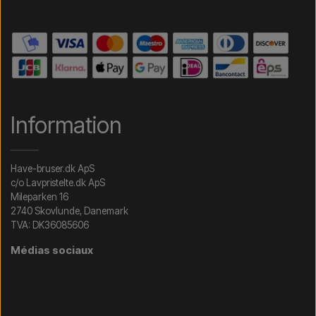
Information
Have-bruser.dk ApS
c/o Lavpristelte.dk ApS
Mileparken 16
2740 Skovlunde, Danemark
TVA: DK36085606
Médias sociaux