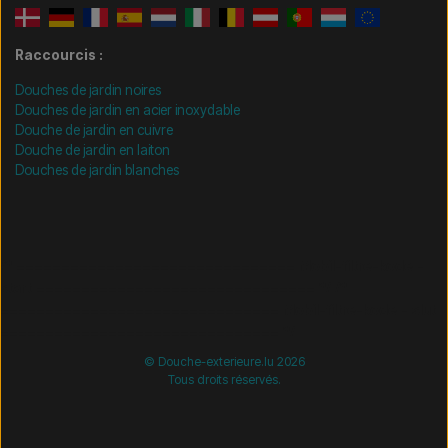
Raccourcis :
Douches de jardin noires
Douches de jardin en acier inoxydable
Douche de jardin en cuivre
Douche de jardin en laiton
Douches de jardin blanches
/* =============================== Mobil-filtre-kode -
start =============================== */
/*
=============================== Mobil-filtre-kode - slut
=============================== */
© Douche-exterieure.lu 2026
Tous droits réservés.