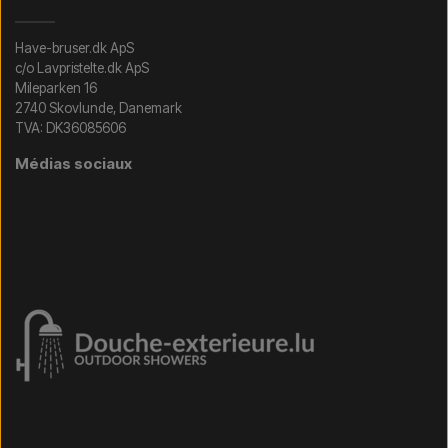
Have-bruser.dk ApS
c/o Lavpristelte.dk ApS
Mileparken 16
2740 Skovlunde, Danemark
TVA: DK36085606
Médias sociaux