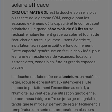
livraison, et vous recevrez une offre.
solaire efficace
CRM ULTIMATE 60L
est la douche solaire la plus
Nous écrire →
Nous appeler →
puissante de la gamme CRM, conçue pour les
espaces extérieurs où la capacité et le confort sont
prioritaires. Le grand
réservoir de 60 litres
se
réchauffe naturellement grâce au soleil et fournit de
l’eau chaude toute la journée – sans électricité,
installation technique ni coût de fonctionnement.
Cette capacité généreuse en fait un choix idéal pour
les familles, résidences de vacances, locations
saisonnières, zones bien-être et grands espaces
piscine.
La douche est fabriquée en
aluminium
, un matériau
léger, robuste et résistant aux intempéries. Elle
supporte parfaitement l’exposition au soleil, à
l’humidité, au vent et à une utilisation quotidienne.
Le pommeau intégré offre un jet large et agréable,
tandis que le mitigeur permet de régler facilement la
température. La série est proposée en plusieurs