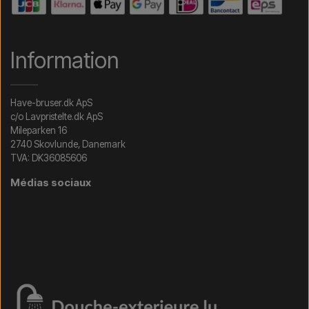
Information
Have-bruser.dk ApS
c/o Lavpristelte.dk ApS
Mileparken 16
2740 Skovlunde, Danemark
TVA: DK36085606
Médias sociaux