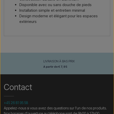
Disponible avec ou sans douche de pieds
Installation simple et entretien minimal
Design moderne et élégant pour les espaces
extérieurs
LIVRAISON À BAS PRIX
A partir de € 7,95
Contact
+45 26 81 95 58
Appelez-nous si vous avez des questions sur l'un de nos produits.
Nos horaires d'ouverture au téléphone sont de 9h00 à 17h00.