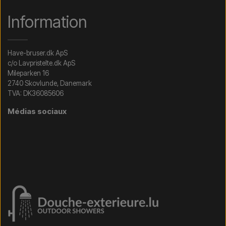
Information
Have-bruser.dk ApS
c/o Lavpristelte.dk ApS
Mileparken 16
2740 Skovlunde, Danemark
TVA: DK36085606
Médias sociaux