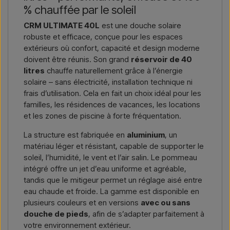
livraison, et vous recevrez une offre.
% chauffée par le soleil
CRM ULTIMATE 40L
est une douche solaire
Nous écrire →
Nous appeler →
robuste et efficace, conçue pour les espaces
extérieurs où confort, capacité et design moderne
doivent être réunis. Son grand
réservoir de 40
litres
chauffe naturellement grâce à l’énergie
solaire – sans électricité, installation technique ni
frais d’utilisation. Cela en fait un choix idéal pour les
familles, les résidences de vacances, les locations
et les zones de piscine à forte fréquentation.
La structure est fabriquée en
aluminium
, un
matériau léger et résistant, capable de supporter le
soleil, l’humidité, le vent et l’air salin. Le pommeau
intégré offre un jet d’eau uniforme et agréable,
tandis que le mitigeur permet un réglage aisé entre
eau chaude et froide. La gamme est disponible en
plusieurs couleurs et en versions
avec ou sans
douche de pieds
, afin de s’adapter parfaitement à
votre environnement extérieur.