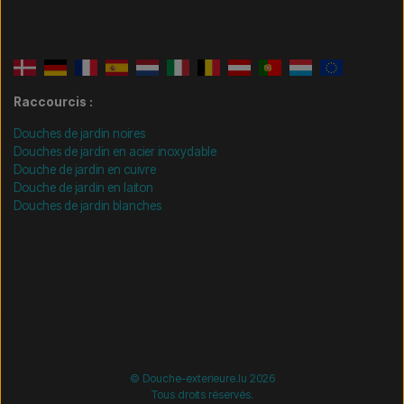
Raccourcis :
Douches de jardin noires
Douches de jardin en acier inoxydable
Douche de jardin en cuivre
Douche de jardin en laiton
Douches de jardin blanches
/* =============================== Mobil-filtre-kode -
start =============================== */
/*
=============================== Mobil-filtre-kode - slut
=============================== */
© Douche-exterieure.lu 2026
Tous droits réservés.