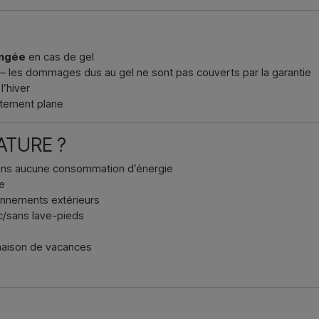
angée
en cas de gel
– les dommages dus au gel ne sont pas couverts par la garantie
l’hiver
aitement plane
NATURE ?
sans aucune consommation d’énergie
te
onnements extérieurs
ec/sans lave-pieds
t maison de vacances