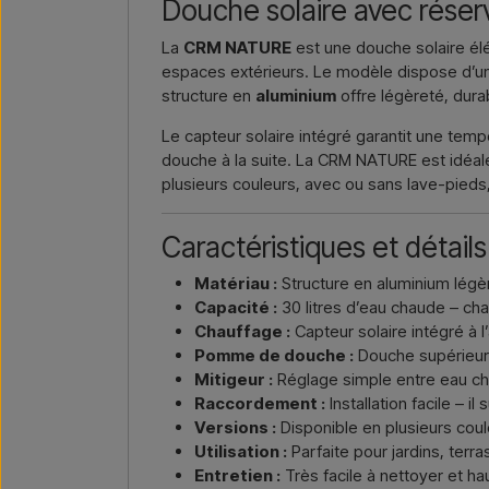
Douche solaire avec réservo
La
CRM NATURE
est une douche solaire élé
espaces extérieurs. Le modèle dispose d’un ré
structure en
aluminium
offre légèreté, durab
Le capteur solaire intégré garantit une tempé
douche à la suite. La CRM NATURE est idéale
plusieurs couleurs, avec ou sans lave-pieds,
Caractéristiques et détails
Matériau :
Structure en aluminium légèr
Capacité :
30 litres d’eau chaude – cha
Chauffage :
Capteur solaire intégré à l
Pomme de douche :
Douche supérieure
Mitigeur :
Réglage simple entre eau ch
Raccordement :
Installation facile – i
Versions :
Disponible en plusieurs cou
Utilisation :
Parfaite pour jardins, ter
Entretien :
Très facile à nettoyer et ha