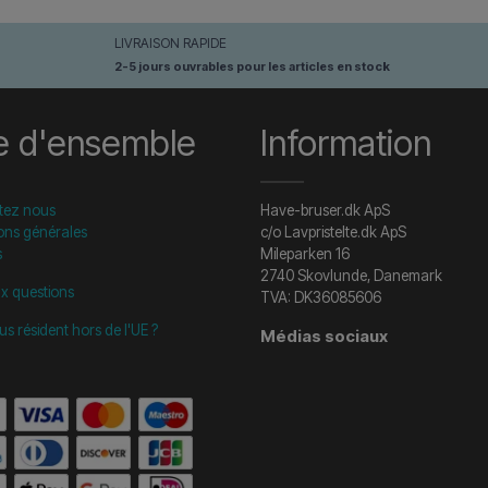
LIVRAISON RAPIDE
2-5 jours ouvrables pour les articles en stock
e d'ensemble
Information
tez nous
Have-bruser.dk ApS
ons générales
c/o Lavpristelte.dk ApS
s
Mileparken 16
2740 Skovlunde, Danemark
ux questions
TVA: DK36085606
us résident hors de l'UE ?
Médias sociaux