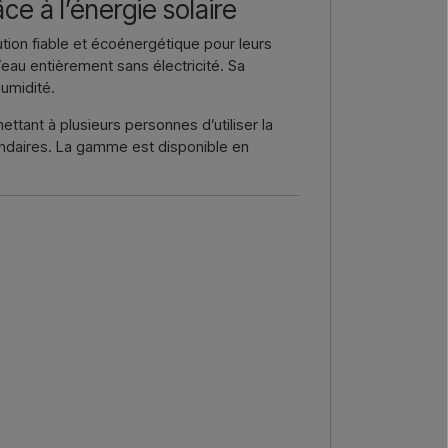
ce à l’énergie solaire
re →
Nous appeler →
tion fiable et écoénergétique pour leurs
l’eau entièrement sans électricité. Sa
humidité.
ettant à plusieurs personnes d’utiliser la
ondaires. La gamme est disponible en