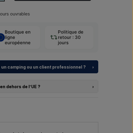
jours ouvrables
Boutique en
Politique de
ligne
retour : 30
européenne
jours
 un camping ou un client professionnel ?
›
, centres de vacances et promoteurs immobiliers
e
pour douches extérieures – du choix du modèle à
en dehors de l’UE ?
›
s produits sur cette boutique et que vous résidez en
 projet ou une livraison plus importante
,
pas commander directement sur le webshop. En
.
er et recevoir un prix avec la livraison et, le cas
rs.
re →
Nous appeler →
ui vous intéresse (référence ou lien vers l’article) ainsi
 de livraison, et vous recevrez une offre.