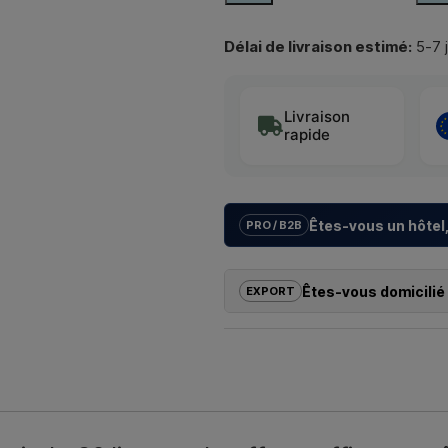
Délai de livraison estimé:
5-7 
Livraison
rapide
Êtes-vous un hôtel,
PRO / B2B
Nous aidons les hôtels, campings
avec des
solutions sur mesur
Êtes-vous domicilié 
EXPORT
la bonne installation.
Si vous souhaitez acheter l’un de
Vous souhaitez un
devis pour un
dehors de l’UE, vous ne pouvez 
contactez-nous – réponse rapide
revanche, vous pouvez nous contact
échéant, des documents douanie
Nous écri
Il vous suffit d’indiquer l’article q
que les adresses de facturation et