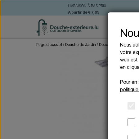
LIVRAISON À BAS PRIX
A partir de € 7,95
DOUCHE
Nou
Nous uti
Page d'accueil
Douche de Jardin
Douches Solaire
CRM N
votre ex
web est 
en cliqu
Pour en 
politique