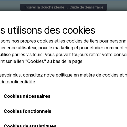
Trouver la douche idéale → Guide de démarrage
S MURALES
DOUCHES SOLAIRE
DOUCHES AUTOPORT
s utilisons des cookies
lisons nos propres cookies et les cookies de tiers pour personna
ATURE - Douche solaire 30 litres
périence utilisateur, pour le marketing et pour étudier comment n
CRM NATURE - 
utilisé par les visiteurs. Vous pouvez toujours retirer votre con
litres
ant sur le lien "Cookies" au bas de la page.
Greenwood, Sans douc
savoir plus, consultez notre
politique en matière de cookies
et n
 de confidentialité
€ 685,00
Cookies nécessaires
Les frais d'expédition sont ajoutés
Numéro d'article: 30NGW
Cookies fonctionnels
La douche solaire CRM est une so
Cookies de statistiques