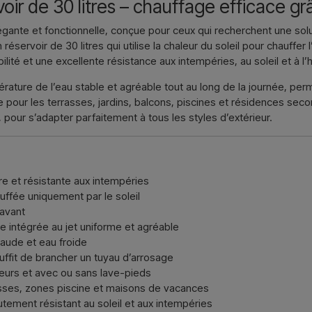
ir de 30 litres – chauffage efficace grâ
Nous écri
gante et fonctionnelle, conçue pour ceux qui recherchent une solu
servoir de 30 litres qui utilise la chaleur du soleil pour chauffer 
ilité et une excellente résistance aux intempéries, au soleil et à l’
rature de l’eau stable et agréable tout au long de la journée, perm
 pour les terrasses, jardins, balcons, piscines et résidences sec
 pour s’adapter parfaitement à tous les styles d’extérieur.
e et résistante aux intempéries
uffée uniquement par le soleil
’avant
 intégrée au jet uniforme et agréable
aude et eau froide
l suffit de brancher un tuyau d’arrosage
leurs et avec ou sans lave-pieds
rasses, zones piscine et maisons de vacances
utement résistant au soleil et aux intempéries