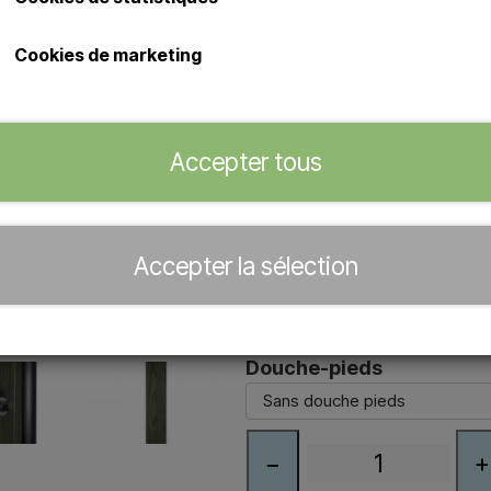
pouvant rapidement atteindre 60 °
en plusieurs couleurs et avec ou
Cookies de marketing
pour une utilisation extérieure to
Principales caractéristiques:
Capacité de 30 litres et chau
Accepter tous
Disponible en plusieurs coul
Parfaite pour les zones de pi
espaces extérieurs.
Accepter la sélection
Couleur
Douche-pieds
−
+