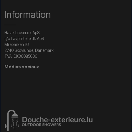
Information
Have-bruser.dk ApS
c/o Lavpristelte.dk ApS
Mileparken 16
2740 Skovlunde, Danemark
TVA: DK36085606
Médias sociaux