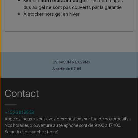
Modèle
non résistant au gel
– les dommages
dus au gel ne sont pas couverts par la garantie
À stocker hors gel en hiver
LIVRAISON À BAS PRIX
A partir de € 7,95
Contact
+45 26 81 95 58
Appelez-nous si vous avez des questions sur l'un de nos produits.
Nos horaires d'ouverture au téléphone sont de 9h00 à 17h00.
Samedi et dimanche : fermé