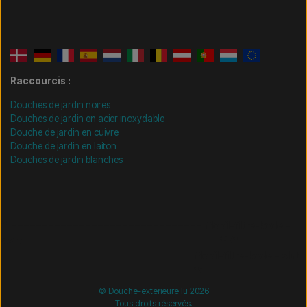
Raccourcis :
Douches de jardin noires
Douches de jardin en acier inoxydable
Douche de jardin en cuivre
Douche de jardin en laiton
Douches de jardin blanches
/* =============================== Mobil-filtre-kode -
start =============================== */
/*
=============================== Mobil-filtre-kode - slut
=============================== */
© Douche-exterieure.lu 2026
Tous droits réservés.