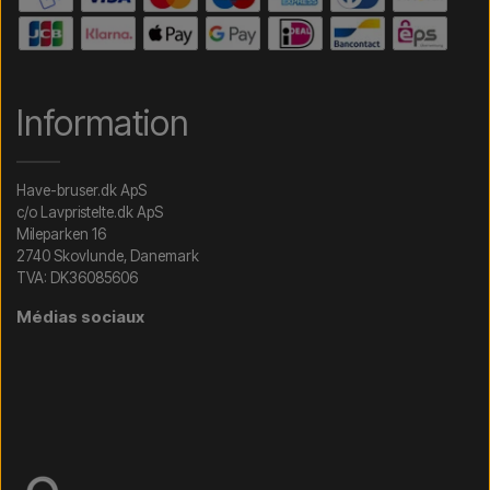
Information
Have-bruser.dk ApS
c/o Lavpristelte.dk ApS
Mileparken 16
2740 Skovlunde, Danemark
TVA: DK36085606
Médias sociaux