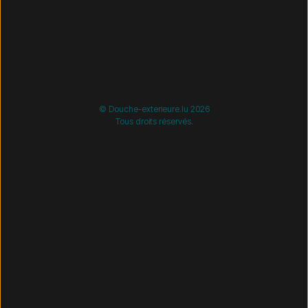
/* =============================== Mobil-filtre-kode -
start =============================== */
/*
=============================== Mobil-filtre-kode - slut
=============================== */
© Douche-exterieure.lu 2026
Tous droits réservés.