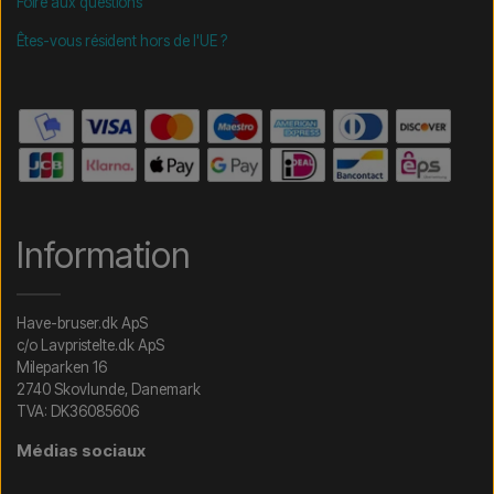
Foire aux questions
Êtes-vous résident hors de l'UE ?
Information
Have-bruser.dk ApS
c/o Lavpristelte.dk ApS
Mileparken 16
2740 Skovlunde, Danemark
TVA: DK36085606
Médias sociaux