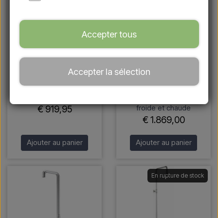
Accepter tous
VRH - Douche de
VRH - Douche
Accepter la sélection
piscine autoportante en
extérieure autoportante
inox - eau froide / une
avec douchette en
arrivée d'eau
acier inoxydable - eau
froide et chaude
€ 919,95
€ 1.869,00
Ajouter au panier
Ajouter au panier
En rupture de stock