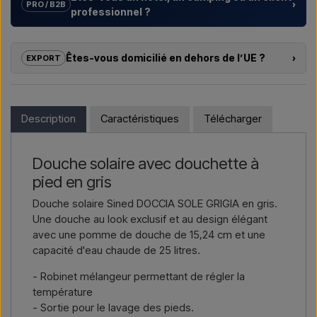
›
PRO / B2B
professionnel ?
Nous aidons les hôtels, campings, centres de vacances et
promoteurs immobiliers avec des
solutions sur mesure
Êtes-vous domicilié en dehors de l’UE ?
›
EXPORT
pour douches extérieures – du choix du modèle à la bonne
installation.
Si vous souhaitez acheter l’un des produits sur cette boutique
et que vous résidez en dehors de l’UE, vous ne pouvez pas
Vous souhaitez un
devis pour un projet ou une livraison
commander directement sur le webshop. En revanche, vous
Description
Caractéristiques
Télécharger
plus importante
, contactez-nous – réponse rapide.
pouvez nous contacter et recevoir un prix avec la livraison et,
le cas échéant, des documents douaniers.
Nous écrire →
Nous appeler →
Douche solaire avec douchette à
Il vous suffit d’indiquer l’article qui vous intéresse (référence ou
pied en gris
lien vers l’article) ainsi que les adresses de facturation et de
livraison, et vous recevrez une offre.
Douche solaire Sined DOCCIA SOLE GRIGIA en gris.
Une douche au look exclusif et au design élégant
Nous écrire →
Nous appeler →
avec une pomme de douche de 15,24 cm et une
capacité d'eau chaude de 25 litres.
- Robinet mélangeur permettant de régler la
température
- Sortie pour le lavage des pieds.