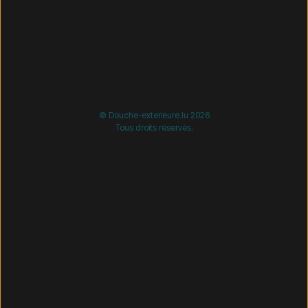
/* =============================== Mobil-filtre-kode -
start =============================== */
/*
=============================== Mobil-filtre-kode - slut
=============================== */
© Douche-exterieure.lu 2026
Tous droits réservés.