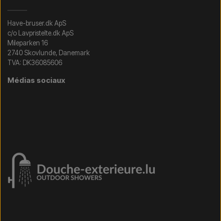
Have-bruser.dk ApS
c/o Lavpristelte.dk ApS
Mileparken 16
2740 Skovlunde, Danemark
TVA: DK36085606
Médias sociaux