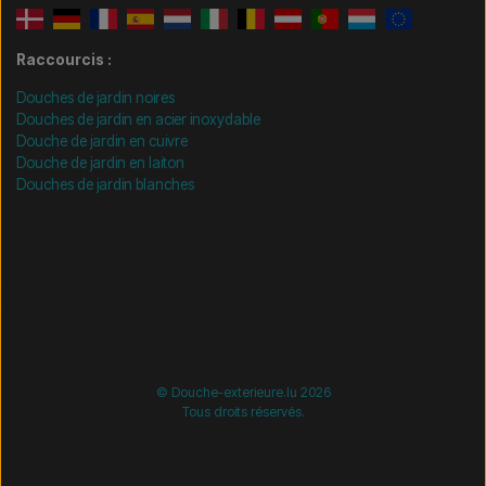
Raccourcis :
Douches de jardin noires
Douches de jardin en acier inoxydable
Douche de jardin en cuivre
Douche de jardin en laiton
Douches de jardin blanches
/* =============================== Mobil-filtre-kode -
start =============================== */
/*
=============================== Mobil-filtre-kode - slut
=============================== */
© Douche-exterieure.lu 2026
Tous droits réservés.