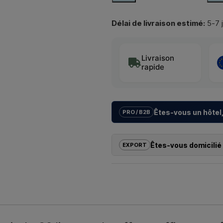
Délai de livraison estimé:
5-7 
Livraison
rapide
Êtes-vous un hôtel,
PRO / B2B
Nous aidons les hôtels, campings
avec des
solutions sur mesur
Êtes-vous domicilié 
EXPORT
la bonne installation.
Si vous souhaitez acheter l’un de
Vous souhaitez un
devis pour un
dehors de l’UE, vous ne pouvez 
contactez-nous – réponse rapide
revanche, vous pouvez nous contact
échéant, des documents douanie
Nous écri
Il vous suffit d’indiquer l’article q
que les adresses de facturation et