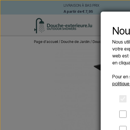
LIVRAISON À BAS PRIX
A partir de € 7,95
DOUCHE
Nou
Nous uti
Page d'accueil
Douche de Jardin
Douches Solaire
CRM W
votre ex
web est 
en cliqu
Pour en 
politique