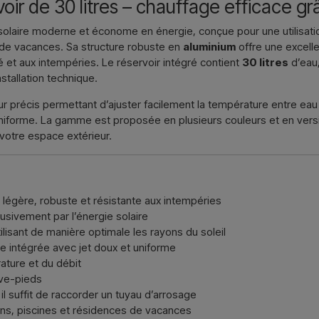
ir de 30 litres – chauffage efficace grâ
Nous écri
olaire moderne et économe en énergie, conçue pour une utilisation
s de vacances. Sa structure robuste en
aluminium
offre une excelle
é et aux intempéries. Le réservoir intégré contient
30 litres
d’eau,
nstallation technique.
 précis permettant d’ajuster facilement la température entre ea
 uniforme. La gamme est proposée en plusieurs couleurs et en ver
 votre espace extérieur.
légère, robuste et résistante aux intempéries
lusivement par l’énergie solaire
ilisant de manière optimale les rayons du soleil
 intégrée avec jet doux et uniforme
ature et du débit
ave-pieds
l suffit de raccorder un tuyau d’arrosage
dins, piscines et résidences de vacances