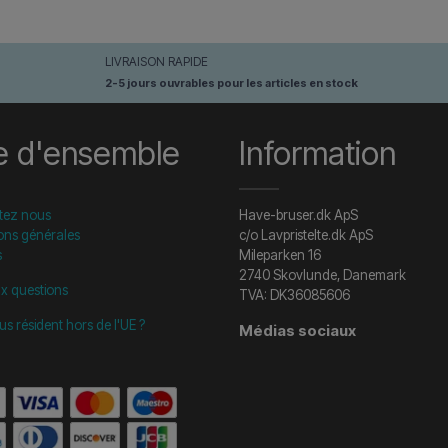
LIVRAISON RAPIDE
2-5 jours ouvrables pour les articles en stock
e d'ensemble
Information
tez nous
Have-bruser.dk ApS
ons générales
c/o Lavpristelte.dk ApS
s
Mileparken 16
2740 Skovlunde, Danemark
ux questions
TVA: DK36085606
us résident hors de l'UE ?
Médias sociaux