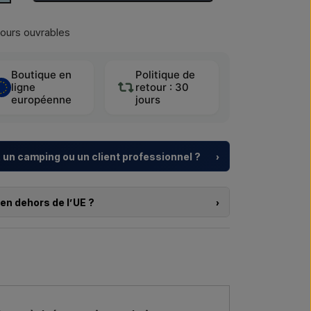
jours ouvrables
Boutique en
Politique de
ligne
retour : 30
européenne
jours
 un camping ou un client professionnel ?
›
, centres de vacances et promoteurs immobiliers
e
pour douches extérieures – du choix du modèle à
en dehors de l’UE ?
›
s produits sur cette boutique et que vous résidez en
 projet ou une livraison plus importante
,
pas commander directement sur le webshop. En
.
er et recevoir un prix avec la livraison et, le cas
rs.
re →
Nous appeler →
ui vous intéresse (référence ou lien vers l’article) ainsi
 de livraison, et vous recevrez une offre.