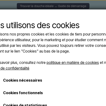
Trouver la douche idéale → Guide de démarrage
S MURALES
DOUCHES SOLAIRE
DOUCHES AUTOPORT
s utilisons des cookies
lisons nos propres cookies et les cookies de tiers pour personna
ATERMIXER RT - Douche solaire 30 litres
périence utilisateur, pour le marketing et pour étudier comment n
CRM WATERMIX
utilisé par les visiteurs. Vous pouvez toujours retirer votre con
solaire 30 litres
ant sur le lien "Cookies" au bas de la page.
Blanc, Sans douche pi
savoir plus, consultez notre
politique en matière de cookies
et n
 de confidentialité
€ 579,00
Cookies nécessaires
Les frais d'expédition sont ajoutés
Numéro d'article: 30WRTBL
Cookies fonctionnels
La douche solaire CRM est une so
Cookies de statistiques