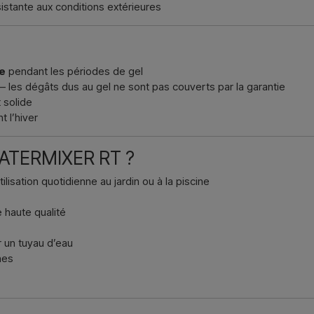
sistante aux conditions extérieures
e
pendant les périodes de gel
– les dégâts dus au gel ne sont pas couverts par la garantie
t solide
 l’hiver
 WATERMIXER RT ?
ilisation quotidienne au jardin ou à la piscine
 haute qualité
er un tuyau d’eau
nes