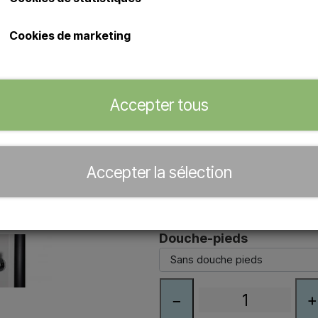
pouvant rapidement atteindre 60 °
en plusieurs couleurs et avec ou
Cookies de marketing
pour une utilisation extérieure to
Principales caractéristiques:
Capacité de 30 litres et chau
Accepter tous
Disponible en plusieurs coul
Parfaite pour les zones de pi
espaces extérieurs.
Accepter la sélection
Couleur
Douche-pieds
−
+