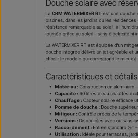
Douche solaire avec réservo
La
CRM WATERMIXER RT
est une douche s
piscines, dans les jardins ou les résidence
résistance remarquable au soleil, à l’humidit
journée grâce au soleil – sans électricité ni i
La WATERMIXER RT est équipée d’un mitigeur
douche intégrée délivre un jet agréable et
choisir le modèle qui correspond le mieux à
Caractéristiques et détails
Matériau :
Construction en aluminium – 
Capacité :
30 litres d’eau chauffés exc
Chauffage :
Capteur solaire efficace ut
Pomme de douche :
Douche supérieure
Mitigeur :
Contrôle précis de la tempér
Versions :
Disponibles avec ou sans l
Raccordement :
Entrée standard ½″ – i
Utilisation :
Idéale pour terrasses, jar