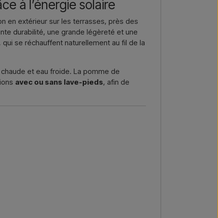
ce à l’énergie solaire
re →
Nous appeler →
 en extérieur sur les terrasses, près des
nte durabilité, une grande légèreté et une
 qui se réchauffent naturellement au fil de la
u chaude et eau froide. La pomme de
sions
avec ou sans lave-pieds
, afin de