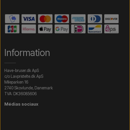
Information
Have-bruser.dk ApS
c/o Lavpristelte.dk ApS
Mileparken 16
2740 Skovlunde, Danemark
TVA: DK36085606
Médias sociaux