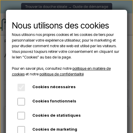
Trouver la douche idéale → Guide de démarrage
Nous utilisons des cookies
Nous utilisons nos propres cookies et les cookies de tiers pour
personnaliser votre expérience utilisateur, pour le marketing et
Page d'accueil
Marques
AquaPure Series
pour étudier comment notre site web est utilisé par les visiteurs.
Vous pouvez toujours retirer votre consentement en cliquant sur
AquaPure Series
le lien "Cookies" au bas de la page.
Pour en savoir plus, consultez notre
politique en matière de
cookies
et notre
politique de confidentialité
Filters
☰
Cookies nécessaires
Cookies fonctionnels
Cookies de statistiques
Cookies de marketing